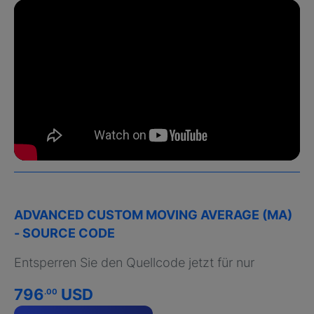
ADVANCED CUSTOM MOVING AVERAGE (MA)
- SOURCE CODE
Entsperren Sie den Quellcode jetzt für nur
796
USD
.00