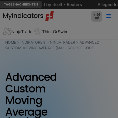
's crude oil demand by itself - Reuters
Alleged Irish
TAGESNACHRICHTEN
0
NinjaTrader
ThinkOrSwim
HOME
>
INDIKATOREN
>
NINJATRADER
>
ADVANCED
CUSTOM MOVING AVERAGE (MA) - SOURCE CODE
Advanced
Custom
Moving
Average