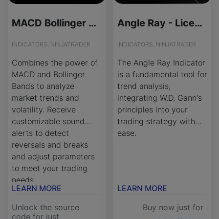
MACD Bollinger Mix - Source Code
Angle Ray - License Version
INDICATORS, NINJATRADER
INDICATORS, NINJATRADER
Combines the power of
The Angle Ray Indicator
MACD and Bollinger
is a fundamental tool for
Bands to analyze
trend analysis,
market trends and
integrating W.D. Gann's
volatility. Receive
principles into your
customizable sound
trading strategy with
alerts to detect
ease.
reversals and breaks
and adjust parameters
to meet your trading
needs.
LEARN MORE
LEARN MORE
Unlock the source
Buy now just for
code for just