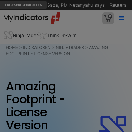
's 15-point plan for Gaza, PM Netanyahu says - Reuters
TAGESNACHRICHTEN
0
NinjaTrader
ThinkOrSwim
HOME
>
INDIKATOREN
>
NINJATRADER
>
AMAZING
FOOTPRINT - LICENSE VERSION
Amazing
Footprint -
License
Version