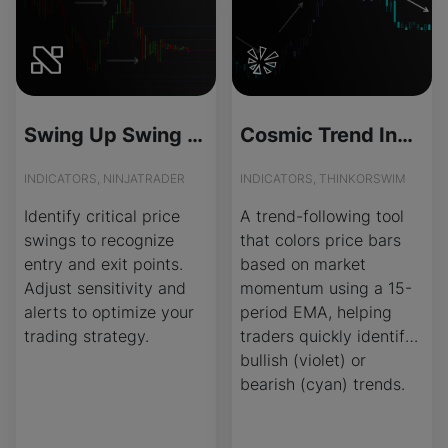
Swing Up Swing Down - License Version
Cosmic Trend Indicator for ThinkOrSwim
INDICATORS, NINJATRADER
INDICATORS, THINKORSWIM
Identify critical price
A trend-following tool
swings to recognize
that colors price bars
entry and exit points.
based on market
Adjust sensitivity and
momentum using a 15-
alerts to optimize your
period EMA, helping
trading strategy.
traders quickly identify
bullish (violet) or
bearish (cyan) trends.