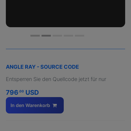
ANGLE RAY - SOURCE CODE
Entsperren Sie den Quellcode jetzt für nur
796
USD
.00
In den Warenkorb