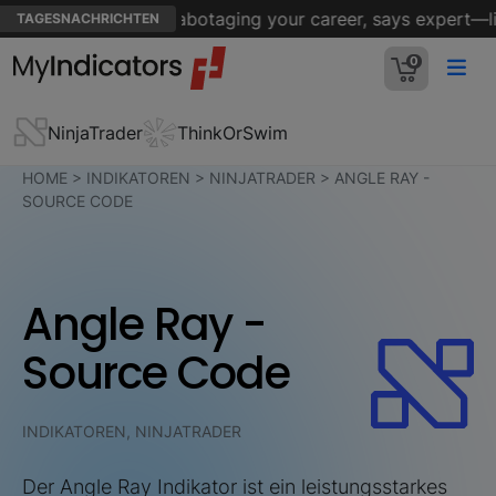
aught you that are sabotaging your career, says expert—like
TAGESNACHRICHTEN
0
NinjaTrader
ThinkOrSwim
HOME
>
INDIKATOREN
>
NINJATRADER
>
ANGLE RAY -
SOURCE CODE
Angle Ray -
Source Code
INDIKATOREN, NINJATRADER
Der Angle Ray Indikator ist ein leistungsstarkes