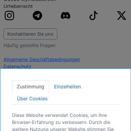
Urheberrecht
Kontaktieren Sie uns
Häufig gestellte Fragen
Allgemeine Geschäftsbedingungen
Datenschutz
Aktualisierungen
Zustimmung
Einzelheiten
erhalten
Über Cookies
Sichern Sie Ihre Position: Registrieren Sie sich
Diese Website verwendet Cookies, um Ihre
für kommende Möglichkeiten.
Browser-Erfahrung zu verbessern. Durch die
weitere Nutzung unserer Website stimmen Sie