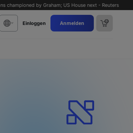
championed by Graham; US House next - Reuters
‘Sa
0
Anmelden
Einloggen