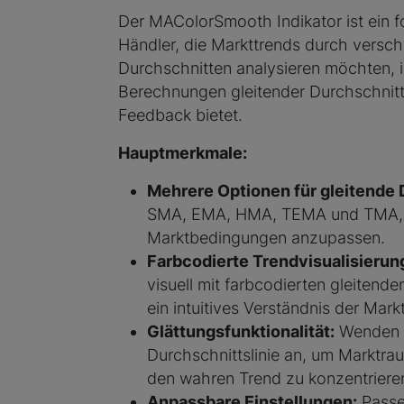
Der MAColorSmooth Indikator ist ein fo
Händler, die Markttrends durch versch
Durchschnitten analysieren möchten, i
Berechnungen gleitender Durchschnitte
Feedback bietet.
Hauptmerkmale:
Mehrere Optionen für gleitende 
SMA, EMA, HMA, TEMA und TMA, u
Marktbedingungen anzupassen.
Farbcodierte Trendvisualisierun
visuell mit farbcodierten gleitende
ein intuitives Verständnis der Mark
Glättungsfunktionalität:
Wenden S
Durchschnittslinie an, um Marktra
den wahren Trend zu konzentriere
Anpassbare Einstellungen:
Passe