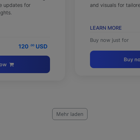
e updates for
and visuals for tailor
ights.
LEARN MORE
Buy now just for
120
USD
.00
Buy n
now
Mehr laden