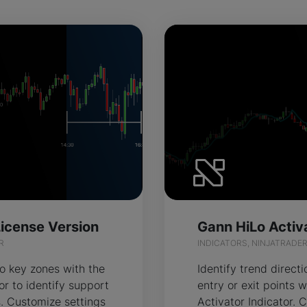
License Version
R
INDICATORS, NINJATRADE
to key zones with the
Identify trend direct
or to identify support
entry or exit points 
. Customize settings
Activator Indicator. 