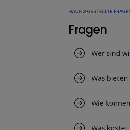
HÄUFIG GESTELLTE FRAGE
Fragen
Wer sind wi
MyIndicators ist aus
junges Team, das Ind
Was bieten 
sind zu 100% in der
und werden Sie Teil 
Wir bieten eine breit
Einblicke in Markttr
Wie können 
Bei uns mitzumachen 
exklusiven Markteinb
Was kostet 