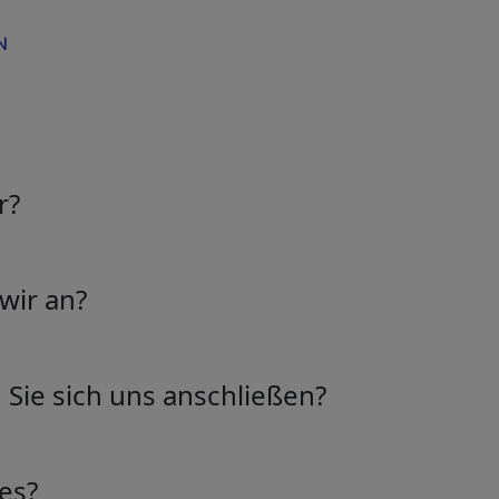
N
r?
 der Idee leidenschaftlicher Menschen entstanden, die den M
ikatoren entwickelt, um das Handeln produktiver und effiz
wir an?
 Schweiz ansässig. Entdecken Sie unsere umfangreiche Sam
der Zukunft des Handels.
e Palette von Marktindikatoren, die darauf ausgelegt sind, 
ends zu verbessern.
Sie sich uns anschließen?
ist einfach! Besuchen Sie unsere Webseite und registriere
licken und Indikatoren zu erhalten.
es?