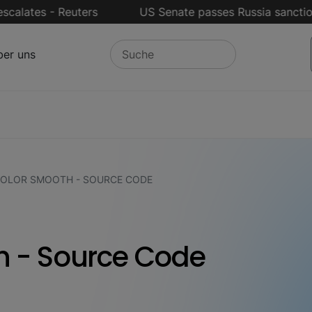
ates - Reuters
US Senate passes Russia sanctions 
er uns
OLOR SMOOTH - SOURCE CODE
 - Source Code