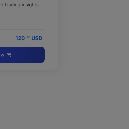
ed trading insights.
120
USD
.00
ow