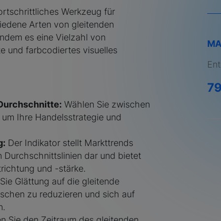
rtschrittliches Werkzeug für
iedene Arten von gleitenden
ndem es eine Vielzahl von
MA
 und farbcodiertes visuelles
Ent
7
Durchschnitte:
Wählen Sie zwischen
m Ihre Handelsstrategie und
g:
Der Indikator stellt Markttrends
n Durchschnittslinien dar und bietet
trichtung und -stärke.
ie Glättung auf die gleitende
uschen zu reduzieren und sich auf
n.
n Sie den Zeitraum des gleitenden