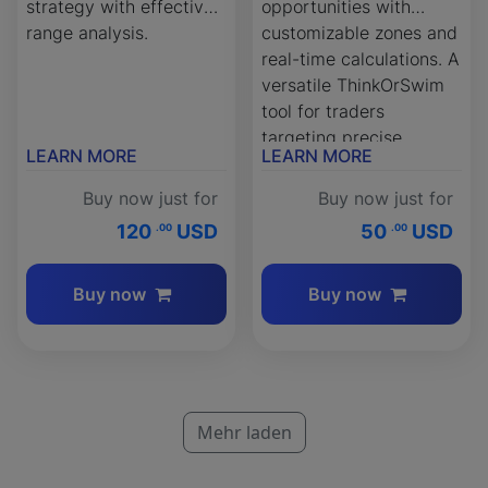
strategy with effective
opportunities with
range analysis.
customizable zones and
real-time calculations. A
versatile ThinkOrSwim
tool for traders
targeting precise
LEARN MORE
LEARN MORE
entries and exits.
Buy now just for
Buy now just for
120
USD
50
USD
.00
.00
Buy now
Buy now
Mehr laden