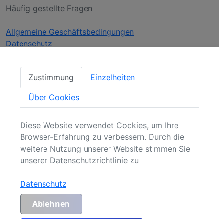
Häufig gestellte Fragen
Allgemeine Geschäftsbedingungen
Datenschutz
Aktualisierungen
Zustimmung
Einzelheiten
erhalten
Über Cookies
Sichern Sie Ihre Position: Registrieren Sie sich
Diese Website verwendet Cookies, um Ihre
für kommende Möglichkeiten.
Browser-Erfahrung zu verbessern. Durch die
weitere Nutzung unserer Website stimmen Sie
Anmelden
unserer Datenschutzrichtlinie zu
Datenschutz
Genereller Risikohinweis und Haftungsausschluss:
Jegliche Haftung für
Ablehnen
Risiken, die sich aus Investitionstransaktionen oder anderen
Vermögensdispositionen ergeben, die der Kunde basierend auf erhaltenen