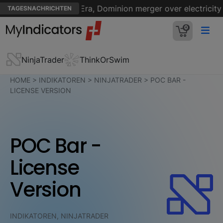
to intervene in NextEra, Dominion merger over electricity p
TAGESNACHRICHTEN
0
NinjaTrader
ThinkOrSwim
HOME
>
INDIKATOREN
>
NINJATRADER
>
POC BAR -
LICENSE VERSION
POC Bar -
License
Version
INDIKATOREN, NINJATRADER