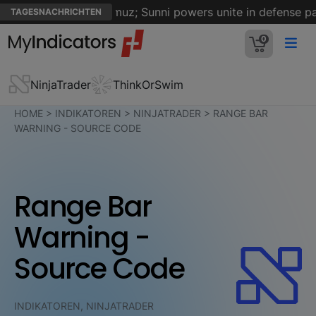
n on Strait of Hormuz; Sunni powers unite in defense pact
TAGESNACHRICHTEN
0
NinjaTrader
ThinkOrSwim
HOME
>
INDIKATOREN
>
NINJATRADER
>
RANGE BAR
WARNING - SOURCE CODE
Range Bar
Warning -
Source Code
INDIKATOREN, NINJATRADER