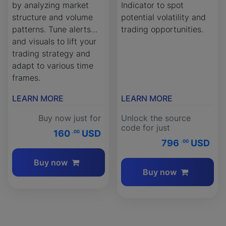
by analyzing market
Indicator to spot
structure and volume
potential volatility and
patterns. Tune alerts
trading opportunities.
and visuals to lift your
trading strategy and
adapt to various time
frames.
LEARN MORE
LEARN MORE
Buy now just for
Unlock the source
code for just
160
USD
.00
796
USD
.00
Buy now
Buy now