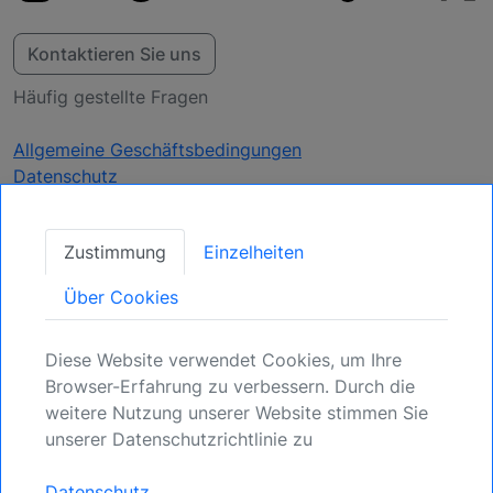
Kontaktieren Sie uns
Häufig gestellte Fragen
Allgemeine Geschäftsbedingungen
Datenschutz
Aktualisierungen
Zustimmung
Einzelheiten
erhalten
Über Cookies
Sichern Sie Ihre Position: Registrieren Sie sich
Diese Website verwendet Cookies, um Ihre
für kommende Möglichkeiten.
Browser-Erfahrung zu verbessern. Durch die
weitere Nutzung unserer Website stimmen Sie
Anmelden
unserer Datenschutzrichtlinie zu
Datenschutz