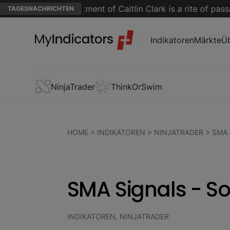
A players' treatment of Caitlin Clark is a rite of passage
TAGESNACHRICHTEN
Indikatoren
Märkte
Üb
NinjaTrader
ThinkOrSwim
HOME
>
INDIKATOREN
>
NINJATRADER
>
SMA 
SMA Signals - S
INDIKATOREN, NINJATRADER