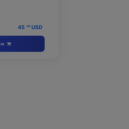
45
USD
.00
ow