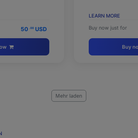
LEARN MORE
Buy now just for
50
USD
.00
now
Buy n
Mehr laden
N