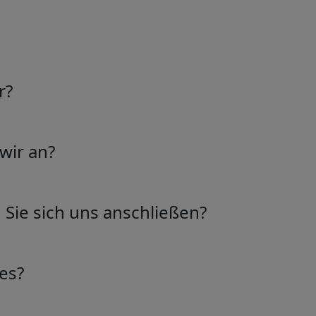
r?
 der Idee leidenschaftlicher Menschen entstanden, die den M
ikatoren entwickelt, um das Handeln produktiver und effiz
wir an?
 Schweiz ansässig. Entdecken Sie unsere umfangreiche Sam
der Zukunft des Handels.
e Palette von Marktindikatoren, die darauf ausgelegt sind, 
ends zu verbessern.
Sie sich uns anschließen?
ist einfach! Besuchen Sie unsere Webseite und registriere
licken und Indikatoren zu erhalten.
es?
uverlässigen Indikators dauert seine Zeit, deshalb hat jeder