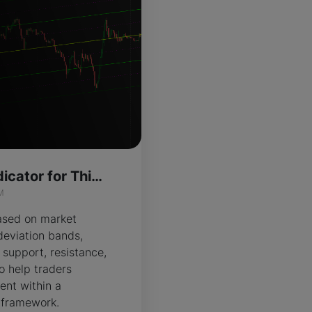
Inertia Bands Indicator for ThinkOrSwim
M
based on market
 deviation bands,
l support, resistance,
o help traders
nt within a
l framework.