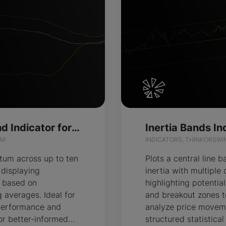
Multi Asset Trend Indicator for ThinkOrSwim
IM
INDICATORS, THINKORSWI
tum across up to ten
Plots a central line 
 displaying
inertia with multiple
 based on
highlighting potentia
 averages. Ideal for
and breakout zones t
 performance and
analyze price moveme
or better-informed
structured statistica