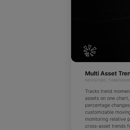
INDICATORS, THINKORSW
Tracks trend momen
assets on one chart,
percentage changes
customizable moving
monitoring relative
cross-asset trends f