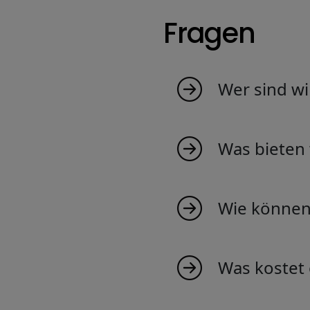
Fragen
Wer sind wi
MyIndicators ist aus
junges Team, das Ind
Was bieten 
sind zu 100% in der
und werden Sie Teil 
Wir bieten eine breit
Einblicke in Markttr
Wie können 
Bei uns mitzumachen 
exklusiven Markteinb
Was kostet 
Das Erstellen eines z