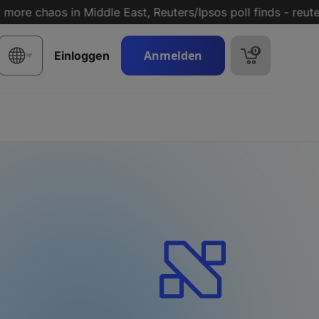
 chaos in Middle East, Reuters/Ipsos poll finds - reuters.c
0
Anmelden
Einloggen