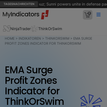
n on Strait of Hormuz; Sunni powers unite in defense pact 
TAGESNACHRICHTEN
0
NinjaTrader
ThinkOrSwim
HOME
>
INDIKATOREN
>
THINKORSWIM
>
EMA SURGE
PROFIT ZONES INDICATOR FOR THINKORSWIM
EMA Surge
Profit Zones
Indicator for
ThinkOrSwim