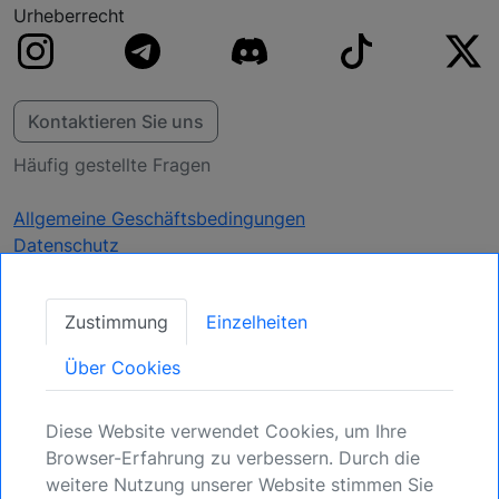
Urheberrecht
Kontaktieren Sie uns
Häufig gestellte Fragen
Allgemeine Geschäftsbedingungen
Datenschutz
Aktualisierungen
Zustimmung
Einzelheiten
erhalten
Über Cookies
Sichern Sie Ihre Position: Registrieren Sie sich
Diese Website verwendet Cookies, um Ihre
für kommende Möglichkeiten.
Browser-Erfahrung zu verbessern. Durch die
weitere Nutzung unserer Website stimmen Sie