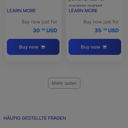
tracking market
LEARN MORE
LEARN MORE
momentum.
Buy now just for
Buy now just for
30
USD
35
USD
.00
.00
Buy now
Buy now
Mehr laden
HÄUFIG GESTELLTE FRAGEN