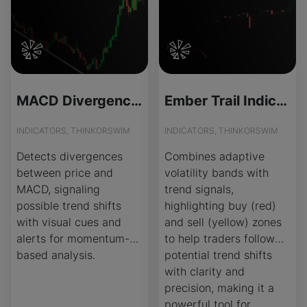
MACD Divergence Spotter for ThinkOrSwim
Ember Trail Indicator for ThinkOrSwim
INDICATORS, THINKORSWIM
INDICATORS, THINKORSWIM
Detects divergences
Combines adaptive
between price and
volatility bands with
MACD, signaling
trend signals,
possible trend shifts
highlighting buy (red)
with visual cues and
and sell (yellow) zones
alerts for momentum-
to help traders follow
based analysis.
potential trend shifts
with clarity and
precision, making it a
powerful tool for