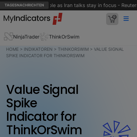
ch pullback, oil stable as Iran talks stay in focus - Reuters
TAGESNACHRICHTEN
0
NinjaTrader
ThinkOrSwim
HOME
>
INDIKATOREN
>
THINKORSWIM
>
VALUE SIGNAL
SPIKE INDICATOR FOR THINKORSWIM
Value Signal
Spike
Indicator for
ThinkOrSwim