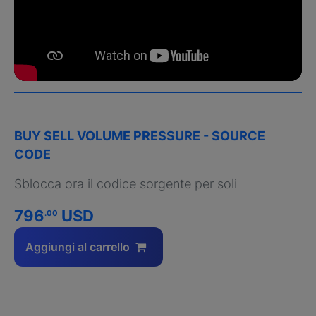
BUY SELL VOLUME PRESSURE - SOURCE
CODE
Sblocca ora il codice sorgente per soli
796
USD
.00
Aggiungi al carrello