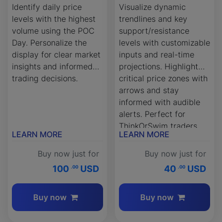
Identify daily price
Visualize dynamic
levels with the highest
trendlines and key
volume using the POC
support/resistance
Day. Personalize the
levels with customizable
display for clear market
inputs and real-time
insights and informed
projections. Highlight
trading decisions.
critical price zones with
arrows and stay
informed with audible
alerts. Perfect for
ThinkOrSwim traders
LEARN MORE
LEARN MORE
aiming to identify
opportunities and
Buy now just for
Buy now just for
manage risk effectively.
100
USD
40
USD
.00
.00
Buy now
Buy now