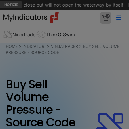
ormuz is close but will not open the waterway by itself - Re
NOTIZIE
0
NinjaTrader
ThinkOrSwim
HOME
>
INDICATORI
>
NINJATRADER
>
BUY SELL VOLUME
PRESSURE - SOURCE CODE
Buy Sell
Volume
Pressure -
Source Code