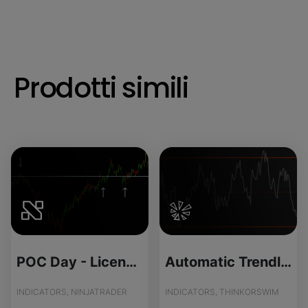
Prodotti simili
POC Day - License Version
Automatic Trendlines Indicator for ThinkOrSwim
INDICATORS, NINJATRADER
INDICATORS, THINKORSWIM