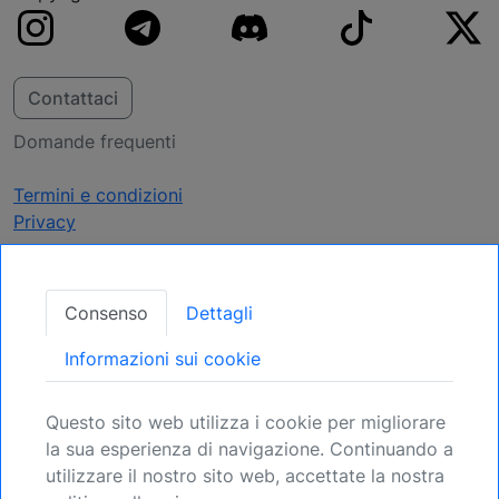
Contattaci
Domande frequenti
Termini e condizioni
Privacy
Ricevi Aggiornamenti
Consenso
Dettagli
Assicuratevi la vostra posizione: Registratevi
Informazioni sui cookie
per le prossime opportunità.
Questo sito web utilizza i cookie per migliorare
Registrati
la sua esperienza di navigazione. Continuando a
utilizzare il nostro sito web, accettate la nostra