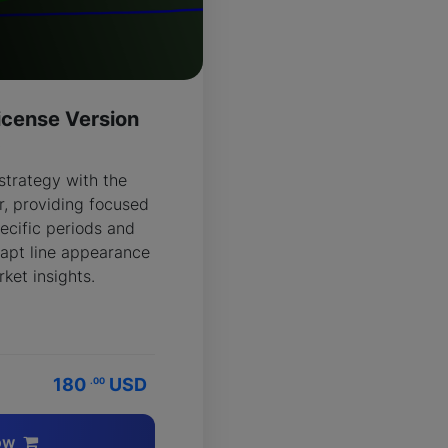
icense Version
R
strategy with the
, providing focused
ecific periods and
apt line appearance
ket insights.
180
USD
.00
ow