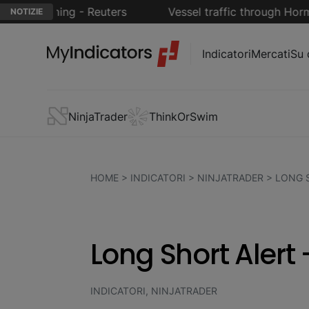
 humming - Reuters
Vessel traffic through Hormuz d
NOTIZIE
Indicatori
Mercati
Su 
NinjaTrader
ThinkOrSwim
HOME
>
INDICATORI
>
NINJATRADER
>
LONG 
Long Short Alert
INDICATORI, NINJATRADER