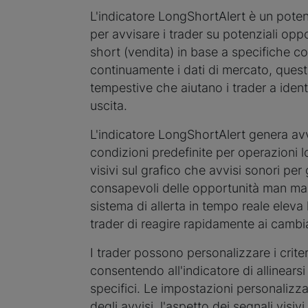
L'indicatore LongShortAlert è un poten
per avvisare i trader su potenziali oppo
short (vendita) in base a specifiche c
continuamente i dati di mercato, quest
tempestive che aiutano i trader a identi
uscita.
L'indicatore LongShortAlert genera a
condizioni predefinite per operazioni l
visivi sul grafico che avvisi sonori per 
consapevoli delle opportunità man ma
sistema di allerta in tempo reale eleva
trader di reagire rapidamente ai camb
I trader possono personalizzare i criter
consentendo all'indicatore di allinearsi 
specifici. Le impostazioni personalizza
degli avvisi, l'aspetto dei segnali visiv