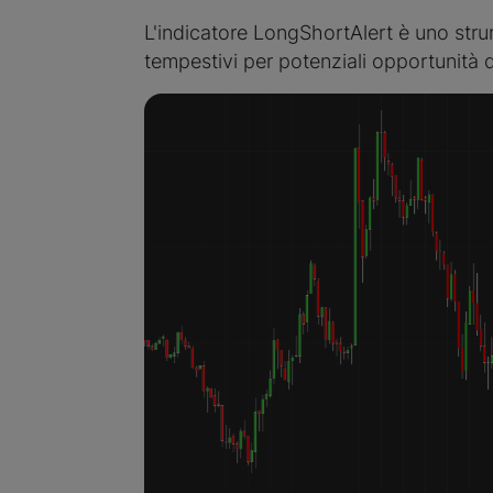
L'indicatore LongShortAlert è uno stru
tempestivi per potenziali opportunità d