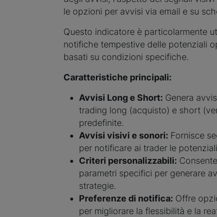
le opzioni per avvisi via email e su sc
Questo indicatore è particolarmente uti
notifiche tempestive delle potenziali o
basati su condizioni specifiche.
Caratteristiche principali:
Avvisi Long e Short:
Genera avvisi
trading long (acquisto) e short (ve
predefinite.
Avvisi visivi e sonori:
Fornisce seg
per notificare ai trader le potenzial
Criteri personalizzabili:
Consente 
parametri specifici per generare avv
strategie.
Preferenze di notifica:
Offre opzi
per migliorare la flessibilità e la reat