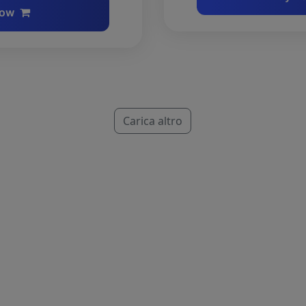
now
Carica altro