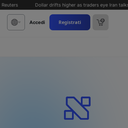
ers
Dollar drifts higher as traders eye Iran talks ah
0
Registrati
Accedi