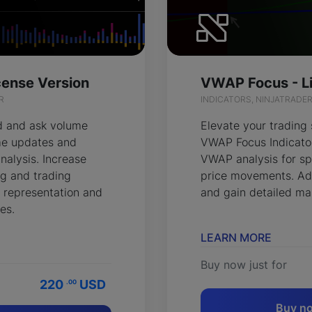
icense Version
VWAP Focus - L
R
INDICATORS, NINJATRADE
id and ask volume
Elevate your trading 
ime updates and
VWAP Focus Indicator
nalysis. Increase
VWAP analysis for sp
g and trading
price movements. Ad
l representation and
and gain detailed mar
ies.
LEARN MORE
Buy now just for
220
USD
.00
Buy n