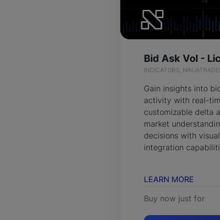
Bid Ask Vol - L
INDICATORS, NINJATRADE
Gain insights into b
activity with real-t
customizable delta a
market understandin
decisions with visua
integration capabilit
LEARN MORE
Buy now just for