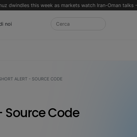
windles this week as markets watch Iran-Oman talks - Reut
di noi
SHORT ALERT - SOURCE CODE
 - Source Code