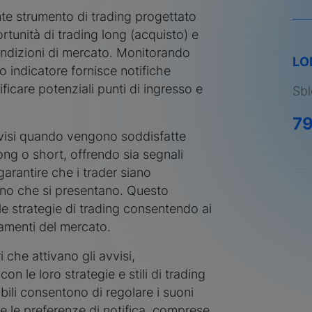
te strumento di trading progettato
rtunità di trading long (acquisto) e
ondizioni di mercato. Monitorando
LO
o indicatore fornisce notifiche
ficare potenziali punti di ingresso e
Sbl
7
vvisi quando vengono soddisfatte
ong o short, offrendo sia segnali
garantire che i trader siano
no che si presentano. Questo
 le strategie di trading consentendo ai
iamenti del mercato.
i che attivano gli avvisi,
con le loro strategie e stili di trading
bili consentono di regolare i suoni
i e le preferenze di notifica, comprese