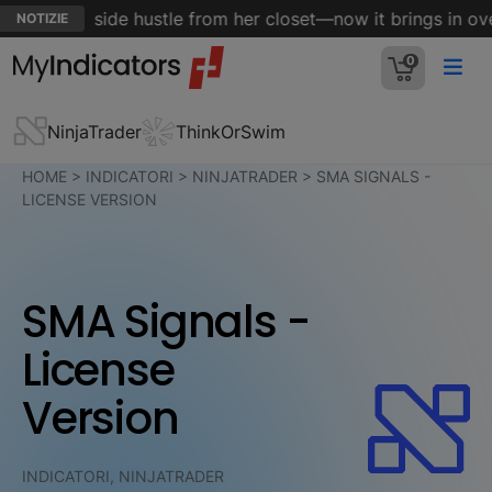
 start a side hustle from her closet—now it brings in ove
NOTIZIE
0
NinjaTrader
ThinkOrSwim
HOME
>
INDICATORI
>
NINJATRADER
>
SMA SIGNALS -
LICENSE VERSION
SMA Signals -
License
Version
INDICATORI, NINJATRADER