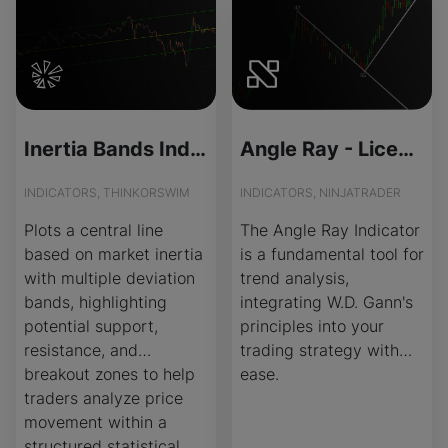
Inertia Bands Indicator for ThinkOrSwim
Angle Ray - License Version
INDICATORS, THINKORSWIM
INDICATORS, NINJATRADER
Plots a central line
The Angle Ray Indicator
based on market inertia
is a fundamental tool for
with multiple deviation
trend analysis,
bands, highlighting
integrating W.D. Gann's
potential support,
principles into your
resistance, and
trading strategy with
breakout zones to help
ease.
traders analyze price
movement within a
structured statistical