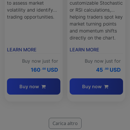
to assess market
customizable Stochastic
volatility and identify
or RSI calculations,
trading opportunities.
helping traders spot key
market turning points
and momentum shifts
directly on the chart.
LEARN MORE
LEARN MORE
Buy now just for
Buy now just for
160
USD
45
USD
.00
.00
Buy now
Buy now
Carica altro