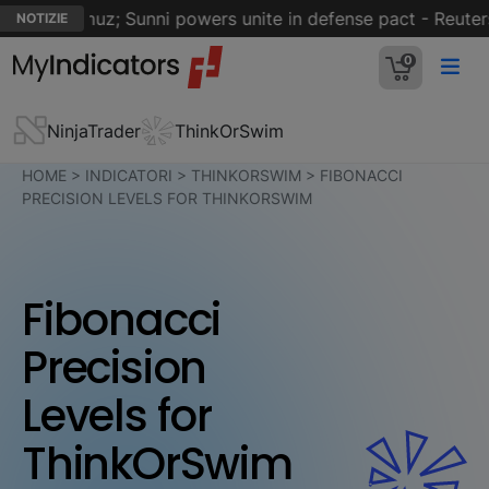
 of Hormuz; Sunni powers unite in defense pact - Reuters
NOTIZIE
0
NinjaTrader
ThinkOrSwim
HOME
>
INDICATORI
>
THINKORSWIM
>
FIBONACCI
PRECISION LEVELS FOR THINKORSWIM
Fibonacci
Precision
Levels for
ThinkOrSwim