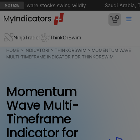
s as software stocks swing wildly
Saudi Arabia, Tur
NOTIZIE
0
NinjaTrader
ThinkOrSwim
HOME
>
INDICATORI
>
THINKORSWIM
>
MOMENTUM WAVE
MULTI-TIMEFRAME INDICATOR FOR THINKORSWIM
Momentum
Wave Multi-
Timeframe
Indicator for