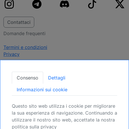
Contattaci
Domande frequenti
Termini e condizioni
Privacy
Ricevi Aggiornamenti
Consenso
Dettagli
Assicuratevi la vostra posizione: Registratevi
Informazioni sui cookie
per le prossime opportunità.
Questo sito web utilizza i cookie per migliorare
Registrati
la sua esperienza di navigazione. Continuando a
utilizzare il nostro sito web, accettate la nostra
politica sulla privacy