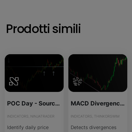
Prodotti simili
POC Day - Source Code
MACD Divergence Spotter for ThinkOrSwim
INDICATORS, NINJATRADER
INDICATORS, THINKORSWIM
Identify daily price
Detects divergences