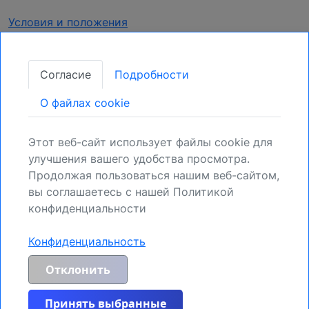
Условия и положения
Конфиденциальность
Согласие
Подробности
Получать обновления
O файлах cookie
Закрепите свою позицию:
Зарегистрируйтесь для получения новых
Этот веб-сайт использует файлы cookie для
возможностей.
улучшения вашего удобства просмотра.
Продолжая пользоваться нашим веб-сайтом,
Регистрация
вы соглашаетесь с нашей Политикой
конфиденциальности
Конфиденциальность
Общее предупреждение о рисках и отказ от ответственности:
MyIndicators.ch явно исключает любую ответственность за риски,
Отклонить
возникающие в результате инвестиционных сделок или иных
распоряжений активами, осуществляемых клиентом на основе
полученной информации или рыночного анализа. Вся информация,
Принять выбранные