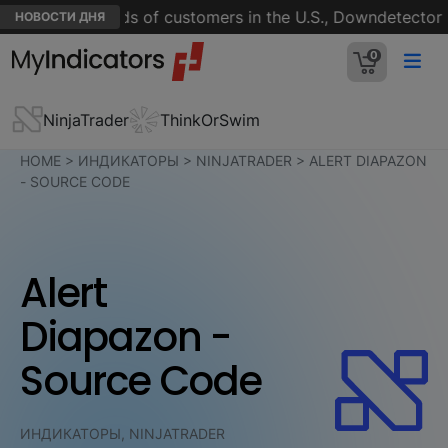
n for thousands of customers in the U.S., Downdetector s
НОВОСТИ ДНЯ
0
NinjaTrader
ThinkOrSwim
HOME
>
ИНДИКАТОРЫ
>
NINJATRADER
>
ALERT DIAPAZON
- SOURCE CODE
Alert
Diapazon -
Source Code
ИНДИКАТОРЫ, NINJATRADER