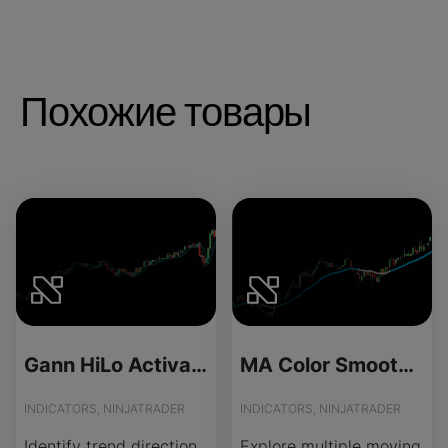
Похожие товары
Gann HiLo Activator - License Version
MA Color Smooth - Source Code
INDICATORS, NINJATRADER
INDICATORS, NINJATRADER
Identify trend direction
Explore multiple moving