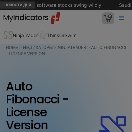
intensifies as software stocks swing wildly
Saudi Ar
НОВОСТИ ДНЯ
0
NinjaTrader
ThinkOrSwim
HOME
>
ИНДИКАТОРЫ
>
NINJATRADER
>
AUTO FIBONACCI
- LICENSE VERSION
Auto
Fibonacci -
License
Version