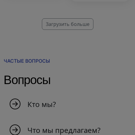
Загрузить больше
ЧАСТЫЕ ВОПРОСЫ
Вопросы
Кто мы?
MyIndicators возникла как идея от людей,
страстно любящих рынок. Мы молодая
Что мы предлагаем?
команда, создающая индикаторы для