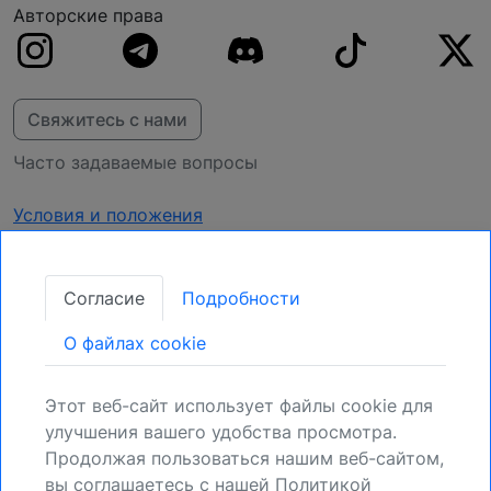
Авторские права
Свяжитесь с нами
Часто задаваемые вопросы
Условия и положения
Конфиденциальность
Согласие
Подробности
Получать обновления
O файлах cookie
Закрепите свою позицию:
Зарегистрируйтесь для получения новых
Этот веб-сайт использует файлы cookie для
возможностей.
улучшения вашего удобства просмотра.
Продолжая пользоваться нашим веб-сайтом,
Регистрация
вы соглашаетесь с нашей Политикой