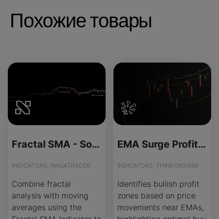
Похожие товары
Fractal SMA - Source Code
EMA Surge Profit Zones Indicator for ThinkOrSwim
INDICATORS, NINJATRADER
INDICATORS, THINKORSWIM
Combine fractal
Identifies bullish profit
analysis with moving
zones based on price
averages using the
movements near EMAs,
Fractal SMA Indicator to
highlighting optimal buy