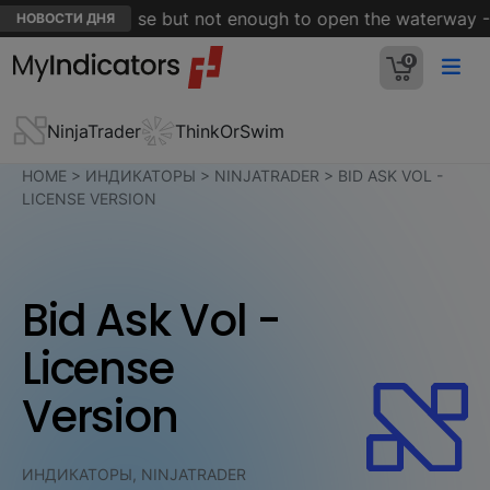
of Hormuz is close but not enough to open the waterway - R
НОВОСТИ ДНЯ
0
NinjaTrader
ThinkOrSwim
HOME
>
ИНДИКАТОРЫ
>
NINJATRADER
>
BID ASK VOL -
LICENSE VERSION
Bid Ask Vol -
License
Version
ИНДИКАТОРЫ, NINJATRADER