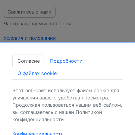
Свяжитесь с нами
Часто задаваемые вопросы
Условия и положения
Конфиденциальность
Согласие
Подробности
Получать обновления
O файлах cookie
Закрепите свою позицию:
Зарегистрируйтесь для получения новых
Этот веб-сайт использует файлы cookie для
возможностей.
улучшения вашего удобства просмотра.
Продолжая пользоваться нашим веб-сайтом,
Регистрация
вы соглашаетесь с нашей Политикой
конфиденциальности
Конфиденциальность