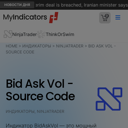
pen while interim deal is breached, Iranian minister says -
НОВОСТИ ДНЯ
0
NinjaTrader
ThinkOrSwim
HOME
>
ИНДИКАТОРЫ
>
NINJATRADER
>
BID ASK VOL -
SOURCE CODE
Bid Ask Vol -
Source Code
ИНДИКАТОРЫ, NINJATRADER
Индикатор BidAskVol — это мощный