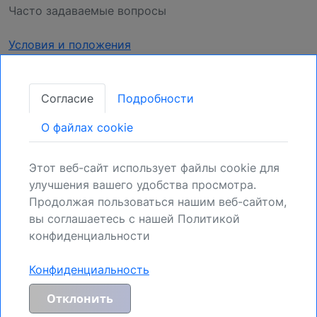
Часто задаваемые вопросы
Условия и положения
Конфиденциальность
Согласие
Подробности
Получать обновления
O файлах cookie
Закрепите свою позицию:
Зарегистрируйтесь для получения новых
Этот веб-сайт использует файлы cookie для
возможностей.
улучшения вашего удобства просмотра.
Продолжая пользоваться нашим веб-сайтом,
Регистрация
вы соглашаетесь с нашей Политикой
конфиденциальности
Конфиденциальность
Общее предупреждение о рисках и отказ от ответственности:
MyIndicators.ch явно исключает любую ответственность за риски,
Отклонить
возникающие в результате инвестиционных сделок или иных
распоряжений активами, осуществляемых клиентом на основе