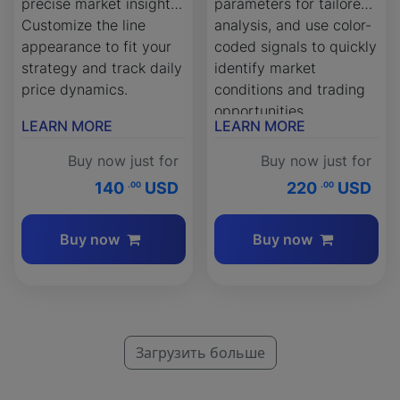
precise market insights.
parameters for tailored
Customize the line
analysis, and use color-
appearance to fit your
coded signals to quickly
strategy and track daily
identify market
price dynamics.
conditions and trading
opportunities.
LEARN MORE
LEARN MORE
Buy now just for
Buy now just for
140
USD
220
USD
.00
.00
Buy now
Buy now
Загрузить больше