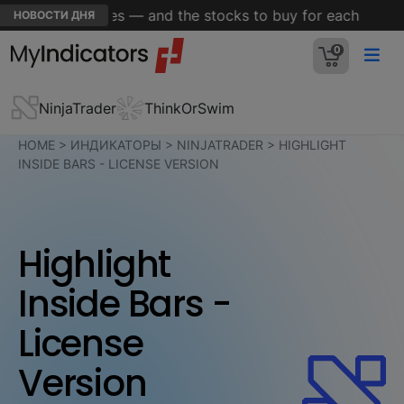
nvesting themes — and the stocks to buy for each
V
НОВОСТИ ДНЯ
0
NinjaTrader
ThinkOrSwim
HOME
>
ИНДИКАТОРЫ
>
NINJATRADER
>
HIGHLIGHT
INSIDE BARS - LICENSE VERSION
Highlight
Inside Bars -
License
Version