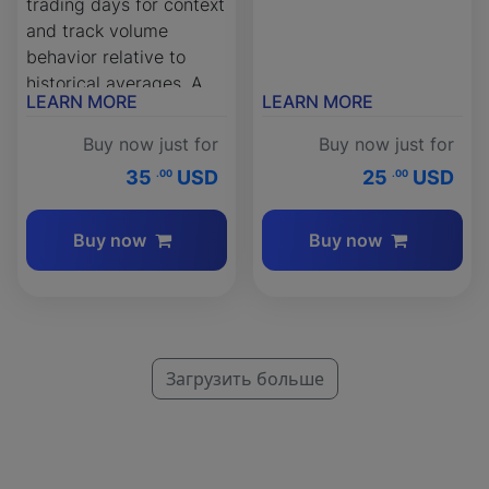
trading days for context
and track volume
behavior relative to
historical averages. A
LEARN MORE
LEARN MORE
top ThinkOrSwim tool
for actionable volume
Buy now just for
Buy now just for
insights.
35
USD
25
USD
.00
.00
Buy now
Buy now
Загрузить больше