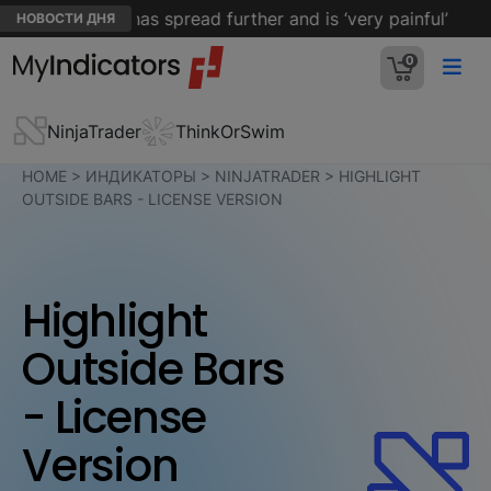
en’s cancer has spread further and is ‘very painful’
НОВОСТИ ДНЯ
0
NinjaTrader
ThinkOrSwim
HOME
>
ИНДИКАТОРЫ
>
NINJATRADER
>
HIGHLIGHT
OUTSIDE BARS - LICENSE VERSION
Highlight
Outside Bars
- License
Version