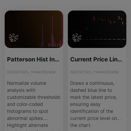
Patterson Hist Indicator for ThinkOrSwim
Current Price Line Indicator for ThinkOrSwim
INDICATORS, THINKORSWIM
INDICATORS, THINKORSWIM
Normalize volume
Draws a continuous,
analysis with
dashed blue line to
customizable thresholds
mark the latest price,
and color-coded
ensuring easy
histograms to spot
identification of the
abnormal spikes.
current price level on
Highlight alternate
the chart.