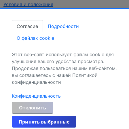
Условия и положения
Конфиденциальность
Согласие
Подробности
Получать обновления
O файлах cookie
Закрепите свою позицию:
Зарегистрируйтесь для получения новых
Этот веб-сайт использует файлы cookie для
возможностей.
улучшения вашего удобства просмотра.
Продолжая пользоваться нашим веб-сайтом,
Регистрация
вы соглашаетесь с нашей Политикой
конфиденциальности
Конфиденциальность
Общее предупреждение о рисках и отказ от ответственности:
MyIndicators.ch явно исключает любую ответственность за риски,
Отклонить
возникающие в результате инвестиционных сделок или иных
распоряжений активами, осуществляемых клиентом на основе
полученной информации или рыночного анализа. Вся информация,
Принять выбранные
предоставленная здесь, носит общий характер и предоставляется