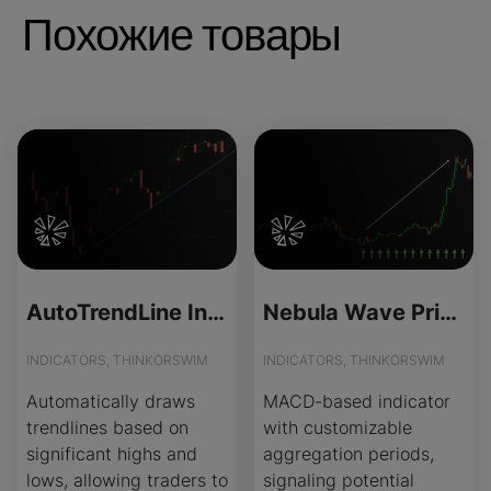
Похожие товары
AutoTrendLine Indicator for ThinkOrSwim
Nebula Wave Price for ThinkOrSwim
INDICATORS, THINKORSWIM
INDICATORS, THINKORSWIM
Automatically draws
MACD-based indicator
trendlines based on
with customizable
significant highs and
aggregation periods,
lows, allowing traders to
signaling potential