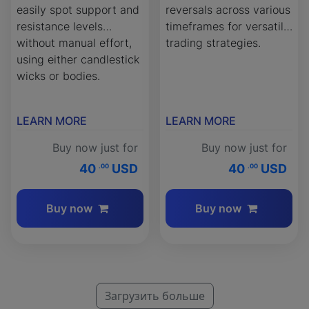
easily spot support and
reversals across various
resistance levels
timeframes for versatile
without manual effort,
trading strategies.
using either candlestick
wicks or bodies.
LEARN MORE
LEARN MORE
Buy now just for
Buy now just for
40
USD
40
USD
.00
.00
Buy now
Buy now
Загрузить больше