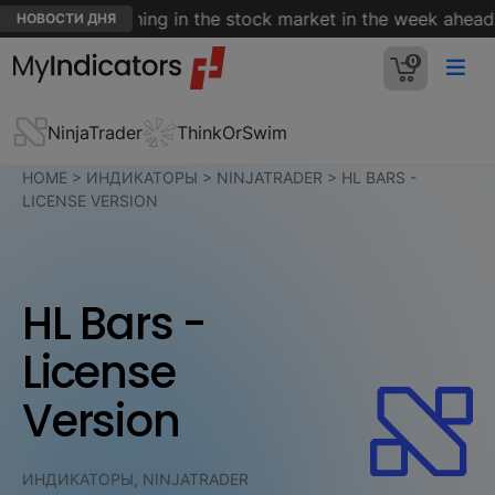
gs we're watching in the stock market in the week ahead
НОВОСТИ ДНЯ
0
NinjaTrader
ThinkOrSwim
HOME
>
ИНДИКАТОРЫ
>
NINJATRADER
>
HL BARS -
LICENSE VERSION
HL Bars -
License
Version
ИНДИКАТОРЫ, NINJATRADER