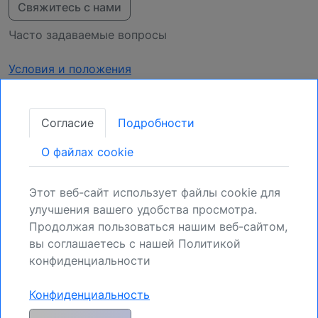
Свяжитесь с нами
Часто задаваемые вопросы
Условия и положения
Конфиденциальность
Согласие
Подробности
Получать обновления
O файлах cookie
Закрепите свою позицию:
Зарегистрируйтесь для получения новых
Этот веб-сайт использует файлы cookie для
возможностей.
улучшения вашего удобства просмотра.
Продолжая пользоваться нашим веб-сайтом,
Регистрация
вы соглашаетесь с нашей Политикой
конфиденциальности
Конфиденциальность
Общее предупреждение о рисках и отказ от ответственности:
MyIndicators.ch явно исключает любую ответственность за риски,