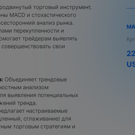
родвинутый торговый инструмент,
оны MACD и стохастического
всесторонний анализ рынка.
MA
лами перекупленности и
помогает трейдерам выявлять
Ку
 совершенствовать свои
2
U
:
Объединяет трендовые
ностным анализом
для выявления потенциальных
жений тренда.
едлагает настраиваемые
ленный, сглаживание) для
тным торговым стратегиям и