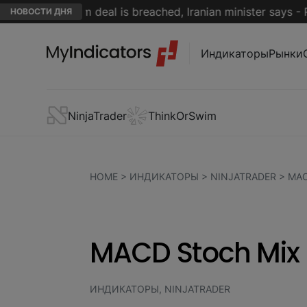
ile interim deal is breached, Iranian minister says - Reute
НОВОСТИ ДНЯ
Индикаторы
Рынки
NinjaTrader
ThinkOrSwim
HOME
>
ИНДИКАТОРЫ
>
NINJATRADER
>
MAC
MACD Stoch Mix -
ИНДИКАТОРЫ, NINJATRADER