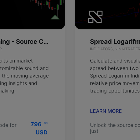
Range Bar Warning - Source Code
Spread Logarifm
R
INDICATORS, NINJATRADE
erts on market
Calculate and visuali
tomizable sound and
spread between two 
ize the moving average
Spread Logarifm Indi
ding insights and
relative price movem
making.
trading opportunities
LEARN MORE
796
.00
ode for
Unlock the source co
just
USD