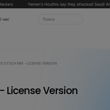
rs
Yemen's Houthis say they attacked Saudi Aramco J
О нас
D STOCH MIX - LICENSE VERSION
 License Version