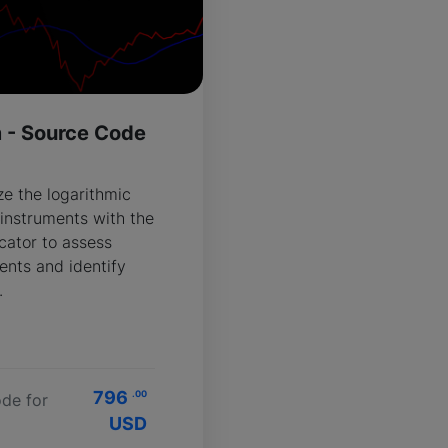
 - Source Code
R
ze the logarithmic
instruments with the
cator to assess
ents and identify
.
796
.00
de for
USD