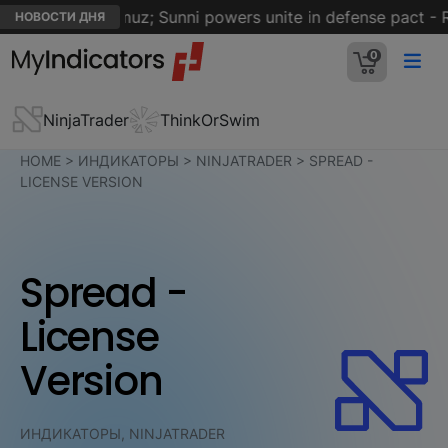
Strait of Hormuz; Sunni powers unite in defense pact - Reu
НОВОСТИ ДНЯ
0
NinjaTrader
ThinkOrSwim
HOME
>
ИНДИКАТОРЫ
>
NINJATRADER
>
SPREAD -
LICENSE VERSION
Spread -
License
Version
ИНДИКАТОРЫ, NINJATRADER