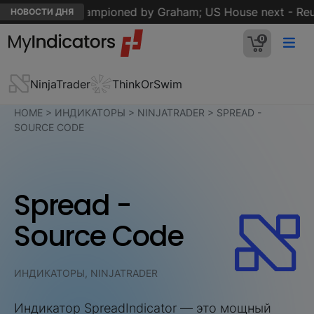
 sanctions championed by Graham; US House next - Reute
НОВОСТИ ДНЯ
0
NinjaTrader
ThinkOrSwim
HOME
>
ИНДИКАТОРЫ
>
NINJATRADER
>
SPREAD -
SOURCE CODE
Spread -
Source Code
ИНДИКАТОРЫ, NINJATRADER
Индикатор SpreadIndicator — это мощный