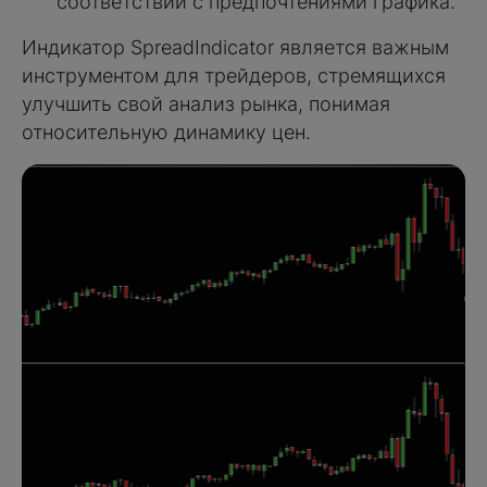
соответствии с предпочтениями графика.
Индикатор SpreadIndicator является важным
инструментом для трейдеров, стремящихся
улучшить свой анализ рынка, понимая
относительную динамику цен.