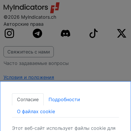
©2026 MyIndicators.ch
Авторские права
Свяжитесь с нами
Часто задаваемые вопросы
Условия и положения
Конфиденциальность
Согласие
Подробности
Получать обновления
O файлах cookie
Закрепите свою позицию:
Зарегистрируйтесь для получения новых
Этот веб-сайт использует файлы cookie для