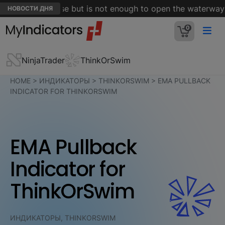
 Hormuz is close but is not enough to open the waterway - 
НОВОСТИ ДНЯ
0
NinjaTrader
ThinkOrSwim
HOME
>
ИНДИКАТОРЫ
>
THINKORSWIM
>
EMA PULLBACK
INDICATOR FOR THINKORSWIM
EMA Pullback
Indicator for
ThinkOrSwim
ИНДИКАТОРЫ, THINKORSWIM