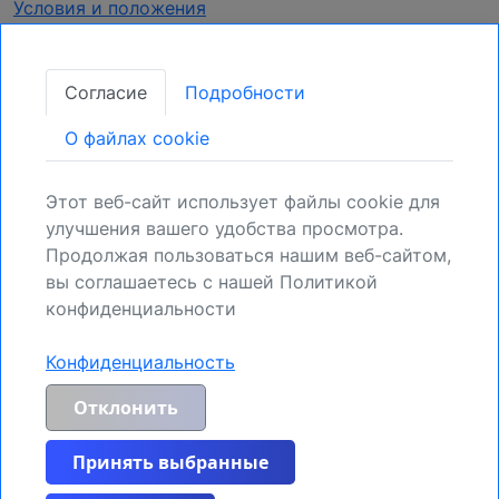
Условия и положения
Конфиденциальность
Согласие
Подробности
Получать обновления
O файлах cookie
Закрепите свою позицию:
Зарегистрируйтесь для получения новых
Этот веб-сайт использует файлы cookie для
возможностей.
улучшения вашего удобства просмотра.
Продолжая пользоваться нашим веб-сайтом,
Регистрация
вы соглашаетесь с нашей Политикой
конфиденциальности
Конфиденциальность
Общее предупреждение о рисках и отказ от ответственности:
MyIndicators.ch явно исключает любую ответственность за риски,
Отклонить
возникающие в результате инвестиционных сделок или иных
распоряжений активами, осуществляемых клиентом на основе
полученной информации или рыночного анализа. Вся информация,
Принять выбранные
предоставленная здесь, носит общий характер и предоставляется
только для примера, без обязательств и без конкретных рекомендаций