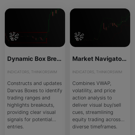
Dynamic Box Breakout for ThinkOrSwim
Market Navigator for ThinkOrSwim
INDICATORS, THINKORSWIM
INDICATORS, THINKORSWIM
Constructs and updates
Combines VWAP,
Darvas Boxes to identify
volatility, and price
trading ranges and
action analysis to
highlights breakouts,
deliver visual buy/sell
providing clear visual
cues, streamlining
signals for potential
equity trading across
entries.
diverse timeframes.