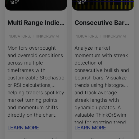
Multi Range Indicator for ThinkOrSwim
Consecutive Bars Analysis Indicator for ThinkOrSwim
INDICATORS, THINKORSWIM
INDICATORS, THINKORSWIM
Monitors overbought
Analyze market
and oversold conditions
momentum with streak
across multiple
detection of
timeframes with
consecutive bullish and
customizable Stochastic
bearish bars. Visualize
or RSI calculations,
trends using histograms
helping traders spot key
and track average
market turning points
streak lengths with
and momentum shifts
dynamic updates. A
directly on the chart.
valuable ThinkOrSwim
tool for spotting trend
LEARN MORE
LEARN MORE
exhaustion and market
turning points.