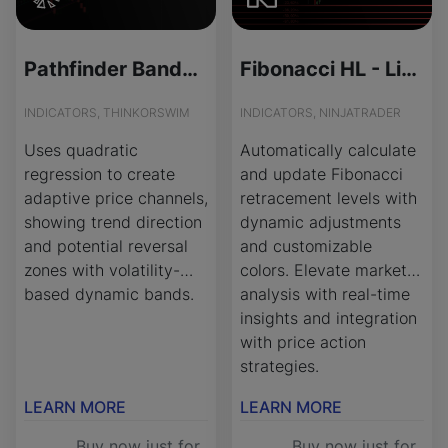
Pathfinder Bands Indicator for ThinkOrSwim
Fibonacci HL - License Version
INDICATORS, THINKORSWIM
INDICATORS, NINJATRADER
Uses quadratic
Automatically calculate
regression to create
and update Fibonacci
adaptive price channels,
retracement levels with
showing trend direction
dynamic adjustments
and potential reversal
and customizable
zones with volatility-
colors. Elevate market
based dynamic bands.
analysis with real-time
insights and integration
with price action
strategies.
LEARN MORE
LEARN MORE
Buy now just for
Buy now just for