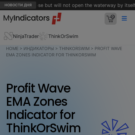
f Hormuz is close but will not open the waterway by itself -
НОВОСТИ ДНЯ
0
NinjaTrader
ThinkOrSwim
HOME
>
ИНДИКАТОРЫ
>
THINKORSWIM
>
PROFIT WAVE
EMA ZONES INDICATOR FOR THINKORSWIM
Profit Wave
EMA Zones
Indicator for
ThinkOrSwim