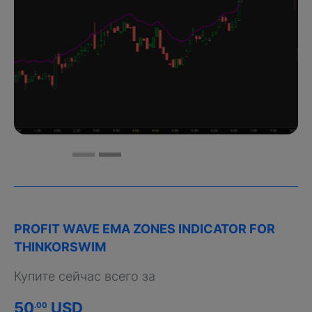
PROFIT WAVE EMA ZONES INDICATOR FOR
THINKORSWIM
Купите сейчас всего за
50
USD
.00