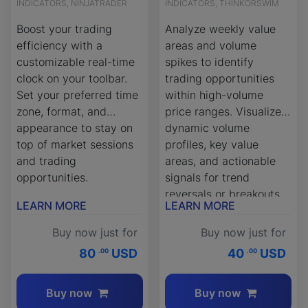
INDICATORS, NINJATRADER
INDICATORS, THINKORSWIM
Boost your trading
Analyze weekly value
efficiency with a
areas and volume
customizable real-time
spikes to identify
clock on your toolbar.
trading opportunities
Set your preferred time
within high-volume
zone, format, and
price ranges. Visualize
appearance to stay on
dynamic volume
top of market sessions
profiles, key value
and trading
areas, and actionable
opportunities.
signals for trend
reversals or breakouts.
LEARN MORE
LEARN MORE
A reliable ThinkOrSwim
tool for volume-based
Buy now just for
Buy now just for
market analysis.
80
USD
40
USD
.00
.00
Buy now
Buy now