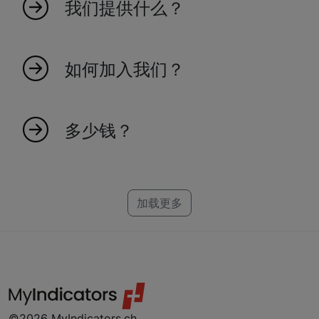
我们提供什么？
和有效。我们100%基于瑞士。探索我们庞大的指
标集合，成为交易未来的一部分。
我们提供广泛的市场指标，旨在提高您的交易效
率和对市场趋势的洞察力。
如何加入我们？
加入我们很简单！访问我们的网站并注册，以获
得独家市场洞察和指标的访问权限。
多少钱？
创建一个可靠的指标需要时间，这就是为什么每
个指标都有一个特定的价格。我们为
NinjaTrader、MT4、MT5 和 TradeStation 制作
加载更多
指标。如果您找不到您的平台，别担心，我们可
能已经在研发中了。
©2026 MyIndicators.ch