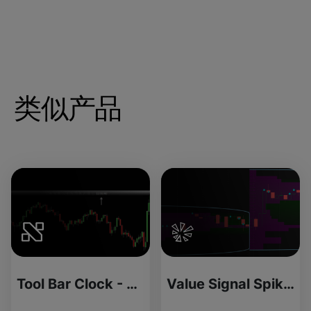
类似产品
Tool Bar Clock - License Version
Value Signal Spike Indicator for ThinkOrSwim