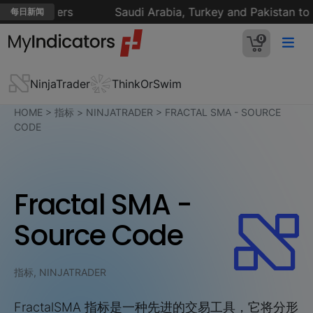
ta - Reuters
Saudi Arabia, Turkey and Pakistan to si
每日新闻
0
NinjaTrader
ThinkOrSwim
HOME
>
指标
>
NINJATRADER
>
FRACTAL SMA - SOURCE
CODE
Fractal SMA -
Source Code
指标, NINJATRADER
FractalSMA 指标是一种先进的交易工具，它将分形