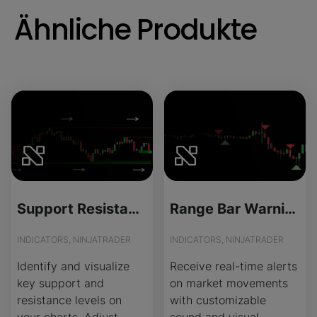
Ähnliche Produkte
Support Resistance - Source Code
Range Bar Warning - License Version
INDICATORS, NINJATRADER
INDICATORS, NINJATRADER
Identify and visualize
Receive real-time alerts
key support and
on market movements
resistance levels on
with customizable
your charts. Adjust
sound and visual