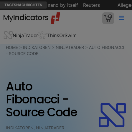
Asia's crude oil demand by itself - Reuters
Alleged I
TAGESNACHRICHTEN
0
NinjaTrader
ThinkOrSwim
HOME
>
INDIKATOREN
>
NINJATRADER
>
AUTO FIBONACCI
- SOURCE CODE
Auto
Fibonacci -
Source Code
INDIKATOREN, NINJATRADER