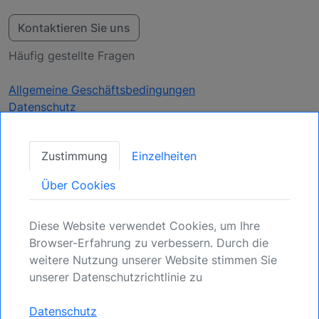
Kontaktieren Sie uns
Häufig gestellte Fragen
Allgemeine Geschäftsbedingungen
Datenschutz
Aktualisierungen
Zustimmung
Einzelheiten
erhalten
Über Cookies
Sichern Sie Ihre Position: Registrieren Sie sich
Diese Website verwendet Cookies, um Ihre
für kommende Möglichkeiten.
Browser-Erfahrung zu verbessern. Durch die
weitere Nutzung unserer Website stimmen Sie
Anmelden
unserer Datenschutzrichtlinie zu
Datenschutz