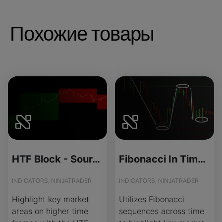
Похожие товары
HTF Block - Source Code
Fibonacci In Time - License Version
INDICATORS, NINJATRADER
INDICATORS, NINJATRADER
Highlight key market
Utilizes Fibonacci
areas on higher time
sequences across time