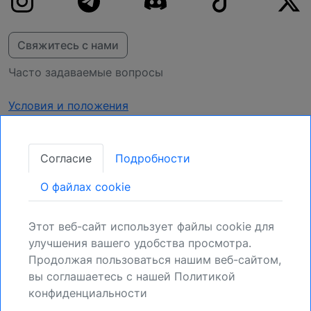
Свяжитесь с нами
Часто задаваемые вопросы
Условия и положения
Конфиденциальность
Согласие
Подробности
Получать обновления
O файлах cookie
Закрепите свою позицию:
Зарегистрируйтесь для получения новых
Этот веб-сайт использует файлы cookie для
возможностей.
улучшения вашего удобства просмотра.
Продолжая пользоваться нашим веб-сайтом,
Регистрация
вы соглашаетесь с нашей Политикой
конфиденциальности