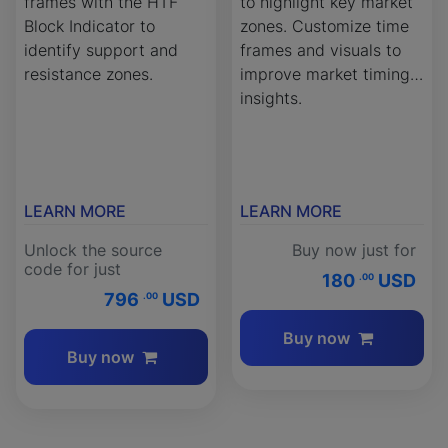
frames with the HTF
to highlight key market
Block Indicator to
zones. Customize time
identify support and
frames and visuals to
resistance zones.
improve market timing
insights.
LEARN MORE
LEARN MORE
Unlock the source
Buy now just for
code for just
180
USD
.00
796
USD
.00
Buy now
Buy now