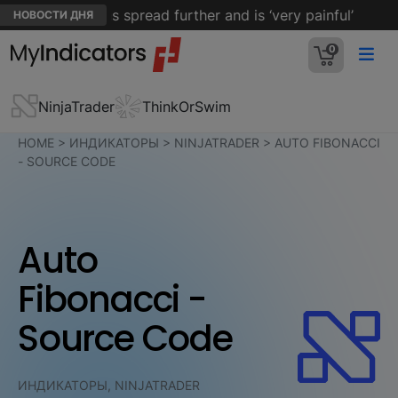
n’s cancer has spread further and is ‘very painful’
I
НОВОСТИ ДНЯ
0
NinjaTrader
ThinkOrSwim
HOME
>
ИНДИКАТОРЫ
>
NINJATRADER
>
AUTO FIBONACCI
- SOURCE CODE
Auto
Fibonacci -
Source Code
ИНДИКАТОРЫ, NINJATRADER