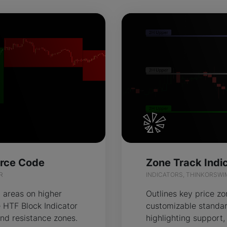
urce Code
R
INDICATORS, THINKORSWI
 areas on higher
Outlines key price zo
 HTF Block Indicator
customizable standar
and resistance zones.
highlighting support,