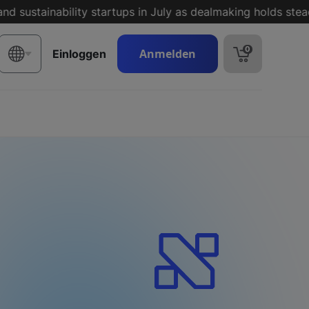
stainability startups in July as dealmaking holds steady
0
Anmelden
Einloggen