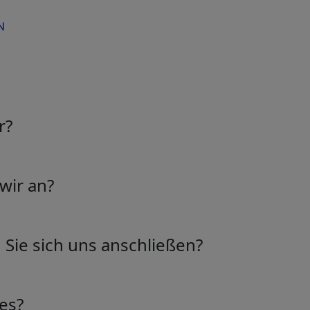
N
r?
 der Idee leidenschaftlicher Menschen entstanden, die den M
ikatoren entwickelt, um das Handeln produktiver und effiz
wir an?
 Schweiz ansässig. Entdecken Sie unsere umfangreiche Sam
der Zukunft des Handels.
e Palette von Marktindikatoren, die darauf ausgelegt sind, 
ends zu verbessern.
Sie sich uns anschließen?
ist einfach! Besuchen Sie unsere Webseite und registriere
licken und Indikatoren zu erhalten.
es?