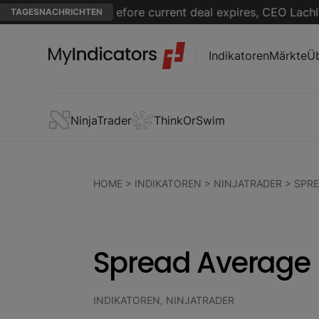
L media rights before current deal expires, CEO Lachlan M
TAGESNACHRICHTEN
Indikatoren
Märkte
Üb
NinjaTrader
ThinkOrSwim
HOME
>
INDIKATOREN
>
NINJATRADER
>
SPRE
Spread Average 
INDIKATOREN, NINJATRADER