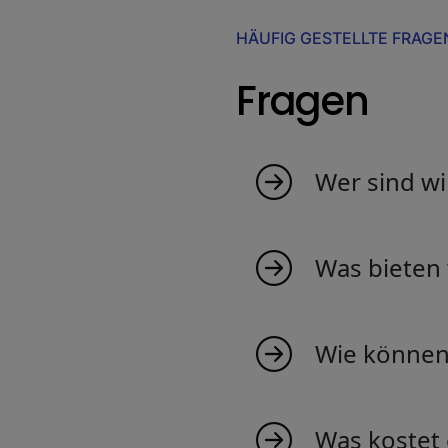
HÄUFIG GESTELLTE FRAGE
Fragen
Wer sind wi
MyIndicators ist aus
junges Team, das Ind
Was bieten 
sind zu 100% in der
und werden Sie Teil 
Wir bieten eine breit
Einblicke in Markttr
Wie können 
Bei uns mitzumachen 
exklusiven Markteinb
Was kostet 