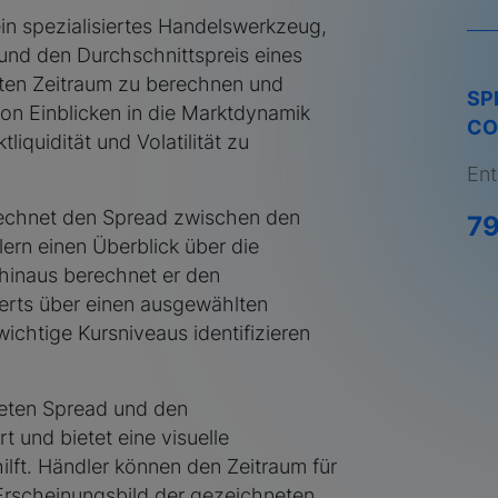
ein spezialisiertes Handelswerkzeug,
und den Durchschnittspreis eines
ten Zeitraum zu berechnen und
SP
von Einblicken in die Marktdynamik
CO
tliquidität und Volatilität zu
Ent
rechnet den Spread zwischen den
7
ern einen Überblick über die
 hinaus berechnet er den
erts über einen ausgewählten
ichtige Kursniveaus identifizieren
neten Spread und den
t und bietet eine visuelle
hilft. Händler können den Zeitraum für
rscheinungsbild der gezeichneten