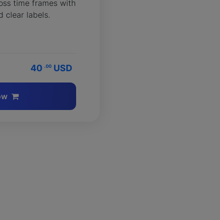
oss time frames with
 clear labels.
40
USD
.00
ow