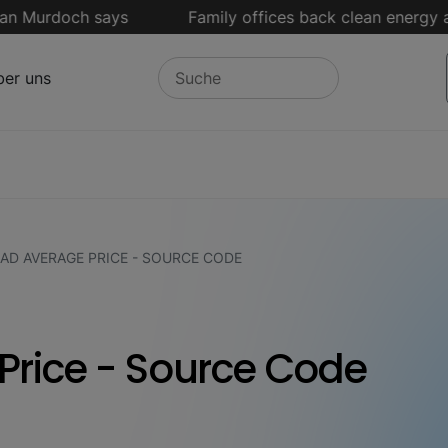
urdoch says
Family offices back clean energy and su
er uns
AD AVERAGE PRICE - SOURCE CODE
Price - Source Code