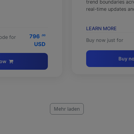
trend boundaries acr
real-time updates and
LEARN MORE
796
.00
ode for
Buy now just for
USD
Buy n
now
Mehr laden