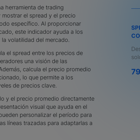
a herramienta de trading
 mostrar el spread y el precio
odo específico. Al proporcionar
SP
cado, este indicador ayuda a los
CO
la volatilidad del mercado.
Des
a el spread entre los precios de
sol
eradores una visión de las
Además, calcula el precio promedio
7
ionado, lo que permite a los
veles de precios clave.
ado y el precio promedio directamente
resentación visual que ayuda en el
pueden personalizar el período para
 las líneas trazadas para adaptarlas a