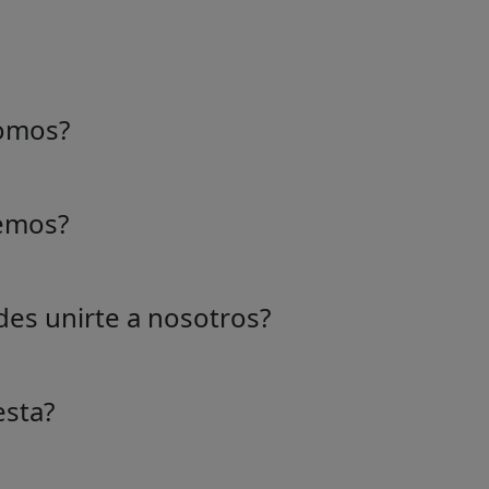
omos?
e una idea de personas apasionadas que aman el mercado.
s para hacer el comercio más productivo y eficiente. Est
emos?
tra vasta colección de indicadores y forma parte del futur
a gama de indicadores de mercado diseñados para mejorar 
cimientos sobre las tendencias del mercado.
es unirte a nosotros?
 fácil! Visita nuestro sitio web y regístrate para obtener a
os del mercado.
esta?
iable lleva tiempo, por eso cada indicador tiene un precio 