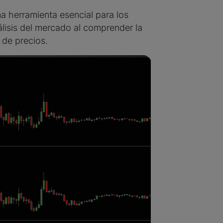
a herramienta esencial para los
lisis del mercado al comprender la
s de precios.