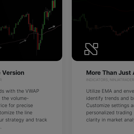
 Version
R
INDICATORS, NINJATRADE
nds with the VWAP
Utilize EMA and enve
ng the volume-
identify trends and b
ice for precise
Customize settings a
tomize the line
personalized trading
ur strategy and track
clarity in market anal
.