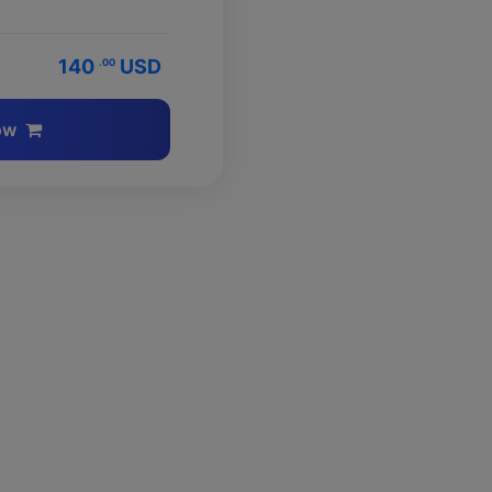
140
USD
.00
ow