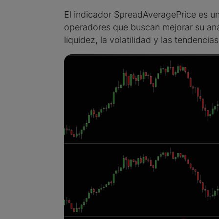
El indicador SpreadAveragePrice es un
operadores que buscan mejorar su aná
liquidez, la volatilidad y las tendencia