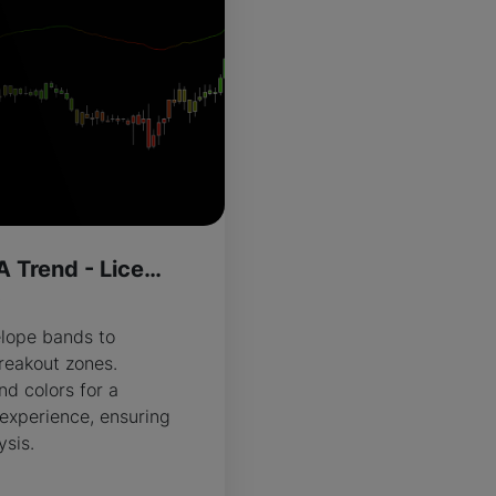
More Than Just A Trend - License Version
R
lope bands to
reakout zones.
nd colors for a
 experience, ensuring
ysis.