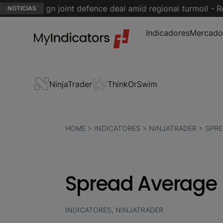
an to sign joint defence deal amid regional turmoil - Reuter
NOTICIAS
Indicadores
Mercado
NinjaTrader
ThinkOrSwim
HOME
>
INDICATORES
>
NINJATRADER
>
SPRE
Spread Average 
INDICATORES, NINJATRADER