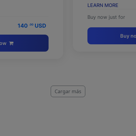
LEARN MORE
Buy now just for
140
USD
.00
Buy n
now
Cargar más