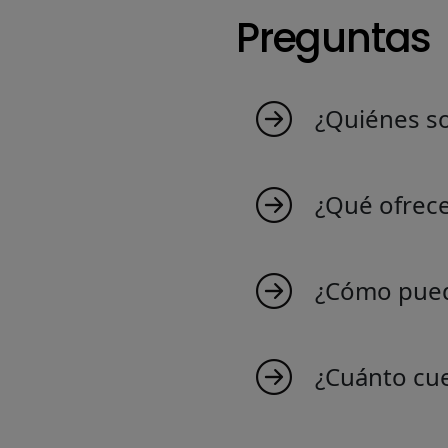
Preguntas
¿Quiénes s
MyIndicators nace d
que crea indicadore
¿Qué ofrec
Suiza. Descubre nues
Ofrecemos una ampli
comercio y tus cono
¿Cómo pued
¡Unirse a nosotros es
indicadores exclusiv
¿Cuánto cu
Crear un indicador f