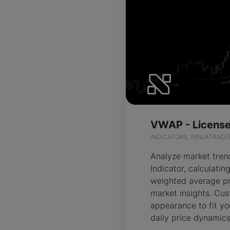
VWAP - License
INDICATORS, NINJATRADE
Analyze market tre
Indicator, calculati
weighted average pr
market insights. Cus
appearance to fit yo
daily price dynamics