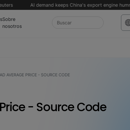
s
AI demand keeps China's export engine humming, 
s
Sobre
nosotros
AD AVERAGE PRICE - SOURCE CODE
Price - Source Code