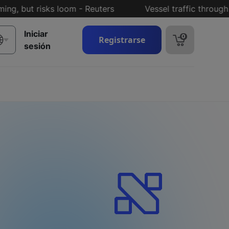
but risks loom - Reuters
Vessel traffic through Ho
Iniciar
0
Registrarse
sesión