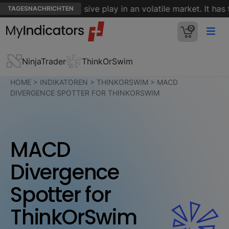
ants to be a defensive play in an volatile market. It has to p
TAGESNACHRICHTEN
0
NinjaTrader
ThinkOrSwim
HOME
>
INDIKATOREN
>
THINKORSWIM
>
MACD
DIVERGENCE SPOTTER FOR THINKORSWIM
MACD
Divergence
Spotter for
ThinkOrSwim