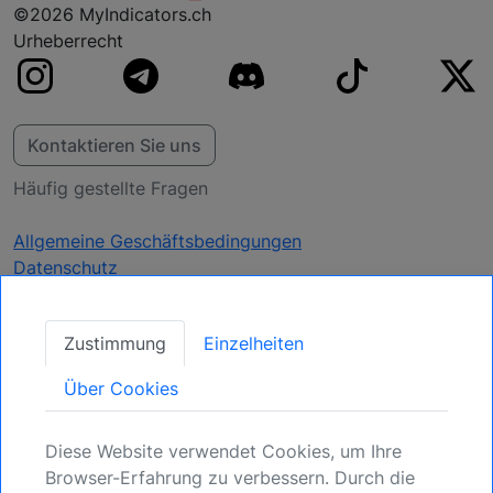
©2026 MyIndicators.ch
Urheberrecht
Kontaktieren Sie uns
Häufig gestellte Fragen
Allgemeine Geschäftsbedingungen
Datenschutz
Aktualisierungen
Zustimmung
Einzelheiten
erhalten
Über Cookies
Sichern Sie Ihre Position: Registrieren Sie sich
Diese Website verwendet Cookies, um Ihre
für kommende Möglichkeiten.
Browser-Erfahrung zu verbessern. Durch die