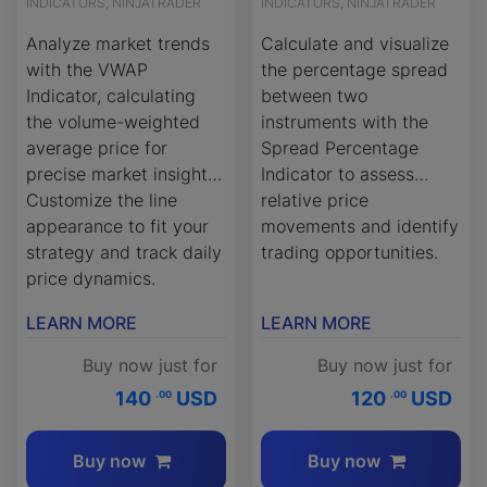
INDICATORS, NINJATRADER
INDICATORS, NINJATRADER
Analyze market trends
Calculate and visualize
with the VWAP
the percentage spread
Indicator, calculating
between two
the volume-weighted
instruments with the
average price for
Spread Percentage
precise market insights.
Indicator to assess
Customize the line
relative price
appearance to fit your
movements and identify
strategy and track daily
trading opportunities.
price dynamics.
LEARN MORE
LEARN MORE
Buy now just for
Buy now just for
140
USD
120
USD
.00
.00
Buy now
Buy now