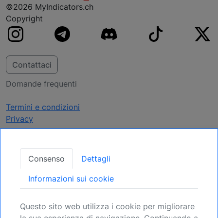
©2026 MyIndicators.ch
Copyright
Contattaci
Domande frequenti
Termini e condizioni
Privacy
Ricevi Aggiornamenti
Consenso
Dettagli
Assicuratevi la vostra posizione: Registratevi
Informazioni sui cookie
per le prossime opportunità.
Questo sito web utilizza i cookie per migliorare
Registrati