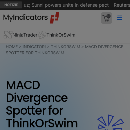
of Hormuz; Sunni powers unite in defense pact - Reuters
NOTIZIE
0
NinjaTrader
ThinkOrSwim
HOME
>
INDICATORI
>
THINKORSWIM
>
MACD DIVERGENCE
SPOTTER FOR THINKORSWIM
MACD
Divergence
Spotter for
ThinkOrSwim