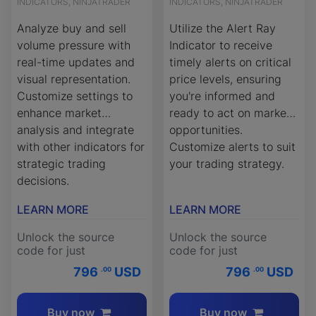
INDICATORS, NINJATRADER
INDICATORS, NINJATRADER
Analyze buy and sell
Utilize the Alert Ray
volume pressure with
Indicator to receive
real-time updates and
timely alerts on critical
visual representation.
price levels, ensuring
Customize settings to
you're informed and
enhance market
ready to act on market
analysis and integrate
opportunities.
with other indicators for
Customize alerts to suit
strategic trading
your trading strategy.
decisions.
LEARN MORE
LEARN MORE
Unlock the source
Unlock the source
code for just
code for just
796
USD
796
USD
.00
.00
Buy now
Buy now