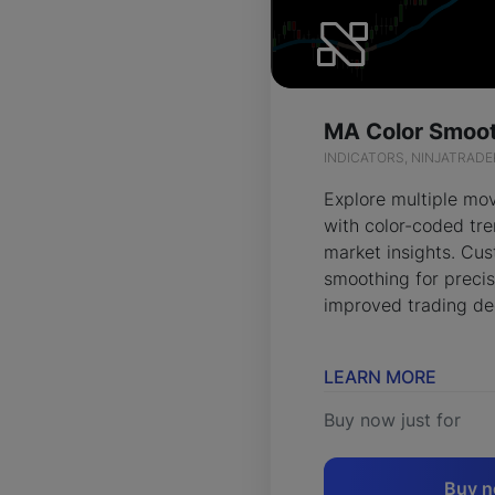
INDICATORS, NINJATRADE
Explore multiple mo
with color-coded tr
market insights. Cu
smoothing for precis
improved trading de
LEARN MORE
Buy now just for
Buy 