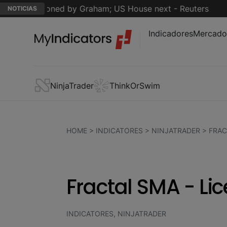
championed by Graham; US House next - Reuters
A 
NOTICIAS
Indicadores
Mercado
NinjaTrader
ThinkOrSwim
HOME
>
INDICATORES
>
NINJATRADER
>
FRAC
Fractal SMA - Li
INDICATORES, NINJATRADER