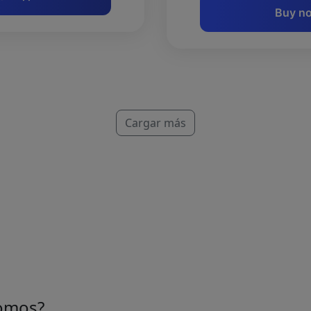
Buy n
Cargar más
omos?