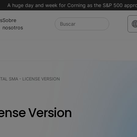
huge day and week for Corning as the S&P 500 approaches
s
Sobre
nosotros
TAL SMA - LICENSE VERSION
cense Version