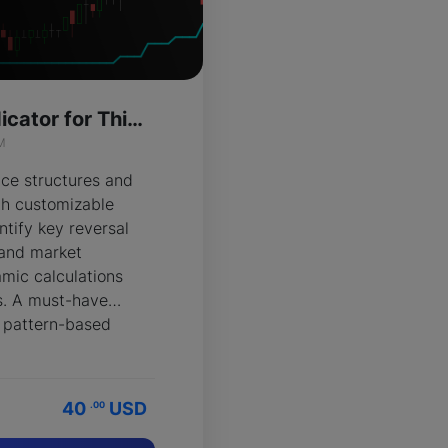
Pattern Echo Indicator for ThinkOrSwim
M
ice structures and
th customizable
ntify key reversal
 and market
mic calculations
ts. A must-have
 pattern-based
40
USD
.00