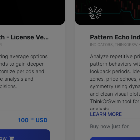
MA Color Smooth - License Version
R
INDICATORS, THINKORSWI
ving average options
Analyze repetitive pr
ends to gain deeper
pattern behaviors wi
stomize periods and
lookback periods. Ide
e analysis and
zones, price echoes,
cisions.
symmetry using dyna
and clean visual plo
ThinkOrSwim tool for
analysis.
LEARN MORE
100
USD
.00
Buy now just for
now