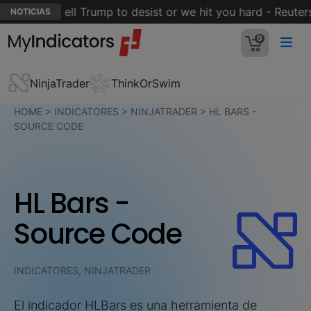
 states: tell Trump to desist or we hit you hard - Reuters
NOTICIAS
0
NinjaTrader
ThinkOrSwim
HOME
>
INDICATORES
>
NINJATRADER
>
HL BARS -
SOURCE CODE
HL Bars -
Source Code
INDICATORES, NINJATRADER
El indicador HLBars es una herramienta de