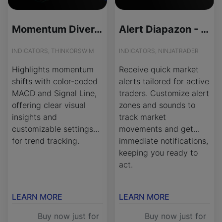
Momentum Divergence MACD Indicator for ThinkOrSwim
Alert Diapazon - License Version
INDICATORS, THINKORSWIM
INDICATORS, NINJATRADER
Highlights momentum
Receive quick market
shifts with color-coded
alerts tailored for active
MACD and Signal Line,
traders. Customize alert
offering clear visual
zones and sounds to
insights and
track market
customizable settings
movements and get
for trend tracking.
immediate notifications,
keeping you ready to
act.
LEARN MORE
LEARN MORE
Buy now just for
Buy now just for