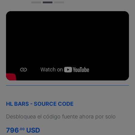
HL BARS - SOURCE CODE
Desbloquea el código fuente ahora por solo
796
USD
.00