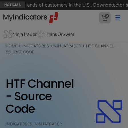
 for thousands of customers in the U.S., Downdetector sh
NOTICIAS
0
NinjaTrader
ThinkOrSwim
HOME
>
INDICATORES
>
NINJATRADER
>
HTF CHANNEL -
SOURCE CODE
HTF Channel
- Source
Code
INDICATORES, NINJATRADER