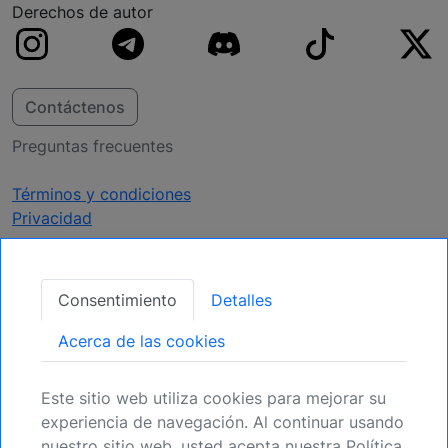
Derechos de autor
Contáctenos
Preguntas frecuentes
Términos y condiciones
Privacidad
Obtener Actualizaciones
Consentimiento
Detalles
Regístrese para mantenerse informado de
Acerca de las cookies
próximas oportunidades.
Este sitio web utiliza cookies para mejorar su
Registrarse
experiencia de navegación. Al continuar usando
nuestro sitio web, usted acepta nuestra Política