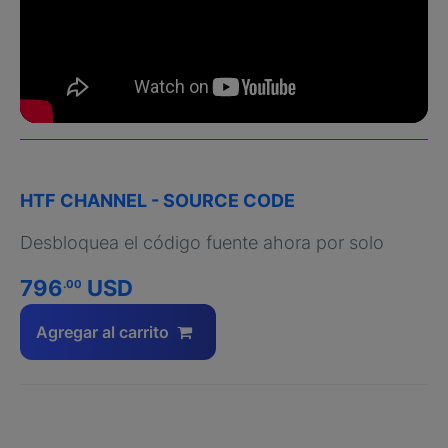
HTF CHANNEL - SOURCE CODE
Desbloquea el código fuente ahora por solo
796
USD
.00
Agregar al carrito