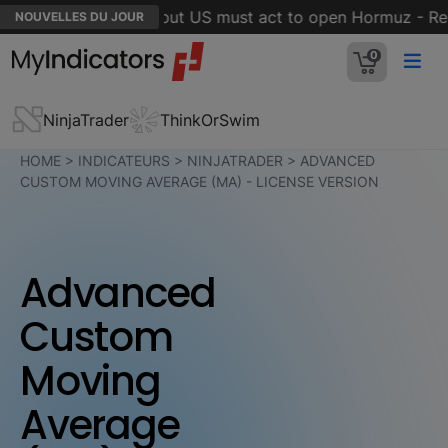
is in 'final stages' but US must act to open Hormuz - Reut
NOUVELLES DU JOUR
0
NinjaTrader
ThinkOrSwim
HOME
>
INDICATEURS
>
NINJATRADER
>
ADVANCED
CUSTOM MOVING AVERAGE (MA) - LICENSE VERSION
Advanced
Custom
Moving
Average