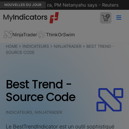
 15-point plan for Gaza, PM Netanyahu says - Reuters
NOUVELLES DU JOUR
0
NinjaTrader
ThinkOrSwim
HOME
>
INDICATEURS
>
NINJATRADER
>
BEST TREND -
SOURCE CODE
Best Trend -
Source Code
INDICATEURS, NINJATRADER
Le BestTrendIndicator est un outil sophistiqué