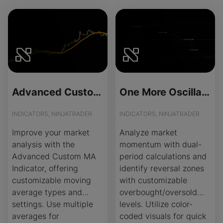
Advanced Custom Moving Average (MA) - Source Code
One More Oscillator - License Version
INDICATORS, NINJATRADER
INDICATORS, NINJATRADER
Improve your market
Analyze market
analysis with the
momentum with dual-
Advanced Custom MA
period calculations and
Indicator, offering
identify reversal zones
customizable moving
with customizable
average types and
overbought/oversold
settings. Use multiple
levels. Utilize color-
averages for
coded visuals for quick