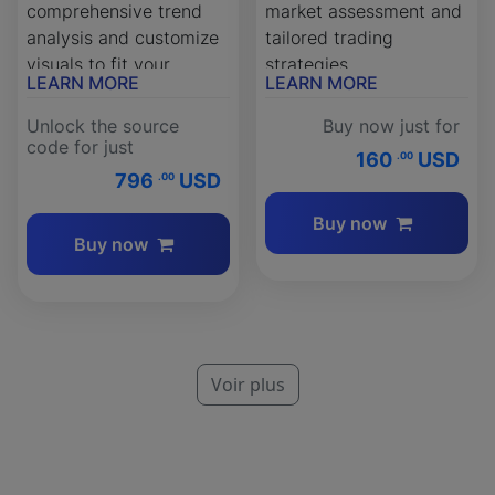
comprehensive trend
market assessment and
analysis and customize
tailored trading
visuals to fit your
strategies.
LEARN MORE
LEARN MORE
strategy.
Unlock the source
Buy now just for
code for just
160
USD
.00
796
USD
.00
Buy now
Buy now
Voir plus