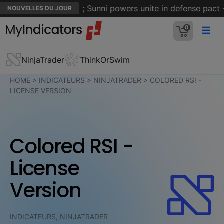
n Strait of Hormuz; Sunni powers unite in defense pact - 
NOUVELLES DU JOUR
0
NinjaTrader
ThinkOrSwim
HOME
>
INDICATEURS
>
NINJATRADER
>
COLORED RSI -
LICENSE VERSION
Colored RSI -
License
Version
INDICATEURS, NINJATRADER