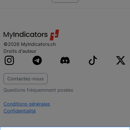
pour NinjaTrader, MT4, MT5 et TradeStation.
Si vous ne trouvez pas votre plateforme, ne
vous inquiétez pas, nous y travaillons
probablement déjà.
©2026 MyIndicators.ch
Droits d'auteur
Contactez-nous
Questions fréquemment posées
Conditions générales
Confidentialité