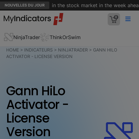
ings we're watching in the stock market in the week ahead
NOUVELLES DU JOUR
0
NinjaTrader
ThinkOrSwim
HOME
>
INDICATEURS
>
NINJATRADER
>
GANN HILO
ACTIVATOR - LICENSE VERSION
Gann HiLo
Activator -
License
Version