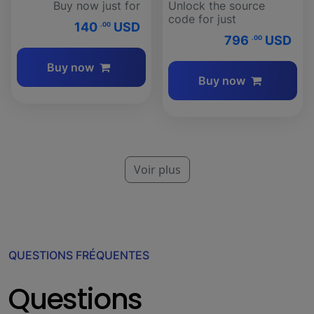
Buy now just for
Unlock the source
code for just
140
USD
.00
796
USD
.00
Buy now
Buy now
Voir plus
QUESTIONS FRÉQUENTES
Questions