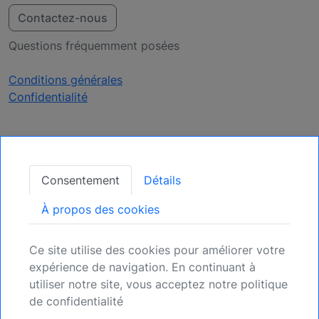
Contactez-nous
Questions fréquemment posées
Conditions générales
Confidentialité
Recevoir des mises à
jour
Consentement
Détails
Assurez votre position : Inscrivez-vous pour
À propos des cookies
les opportunités à venir.
Ce site utilise des cookies pour améliorer votre
S'inscrire
expérience de navigation. En continuant à
utiliser notre site, vous acceptez notre politique
de confidentialité