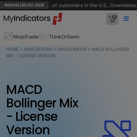
 down for thousands of customers in the U.S., Downdetecto
NOUVELLES DU JOUR
0
NinjaTrader
ThinkOrSwim
HOME
>
INDICATEURS
>
NINJATRADER
>
MACD BOLLINGER
MIX - LICENSE VERSION
MACD
Bollinger Mix
- License
Version