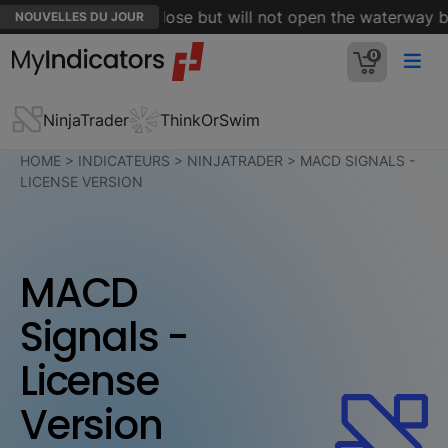
trait of Hormuz is close but will not open the waterway by i
NOUVELLES DU JOUR
0
NinjaTrader
ThinkOrSwim
HOME
>
INDICATEURS
>
NINJATRADER
>
MACD SIGNALS -
LICENSE VERSION
MACD
Signals -
License
Version