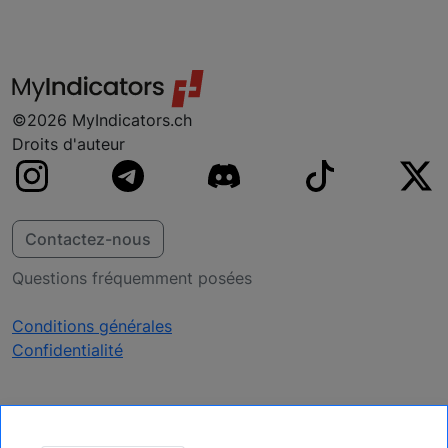
vous inquiétez pas, nous y travaillons
probablement déjà.
©2026 MyIndicators.ch
Droits d'auteur
Contactez-nous
Questions fréquemment posées
Conditions générales
Confidentialité
Recevoir des mises à