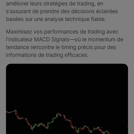
améliorer leurs stratégies de trading, en
s'assurant de prendre des décisions éclairées
basées sur une analyse technique fiable.
Maximisez vos performances de trading avec
l'indicateur MACD Signals—où le momentum de
tendance rencontre le timing précis pour des
informations de trading efficaces.