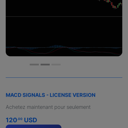
MACD SIGNALS - LICENSE VERSION
Achetez maintenant pour seulement
120
USD
.00