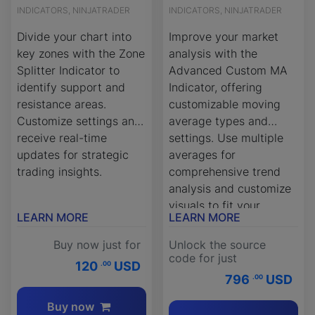
INDICATORS, NINJATRADER
INDICATORS, NINJATRADER
Divide your chart into
Improve your market
key zones with the Zone
analysis with the
Splitter Indicator to
Advanced Custom MA
identify support and
Indicator, offering
resistance areas.
customizable moving
Customize settings and
average types and
receive real-time
settings. Use multiple
updates for strategic
averages for
trading insights.
comprehensive trend
analysis and customize
visuals to fit your
LEARN MORE
LEARN MORE
strategy.
Buy now just for
Unlock the source
code for just
120
USD
.00
796
USD
.00
Buy now