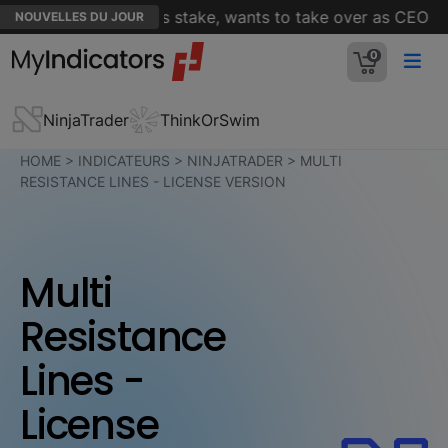
under builds Celsius stake, wants to take over as CEO
NOUVELLES DU JOUR
0
NinjaTrader
ThinkOrSwim
HOME
>
INDICATEURS
>
NINJATRADER
>
MULTI
RESISTANCE LINES - LICENSE VERSION
Multi
Resistance
Lines -
License