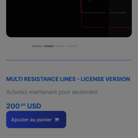
MULTI RESISTANCE LINES - LICENSE VERSION
Achetez maintenant pour seulement
200
USD
.00
Ajouter au panier