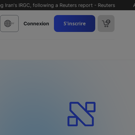
's IRGC, following a Reuters report - Reuters
A hug
0
S'inscrire
Connexion