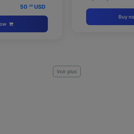
50
USD
.00
Buy n
now
Voir plus