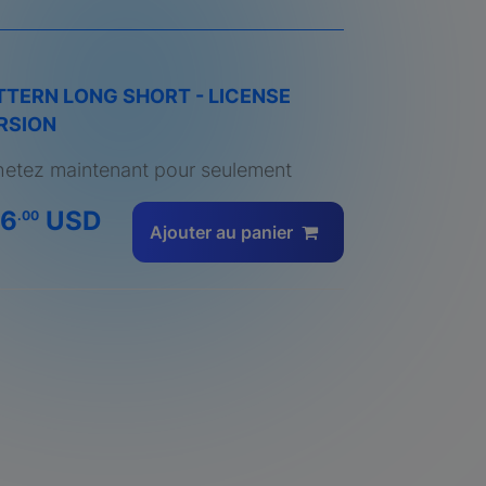
TTERN LONG SHORT - LICENSE
RSION
etez maintenant pour seulement
96
USD
.00
Ajouter au panier