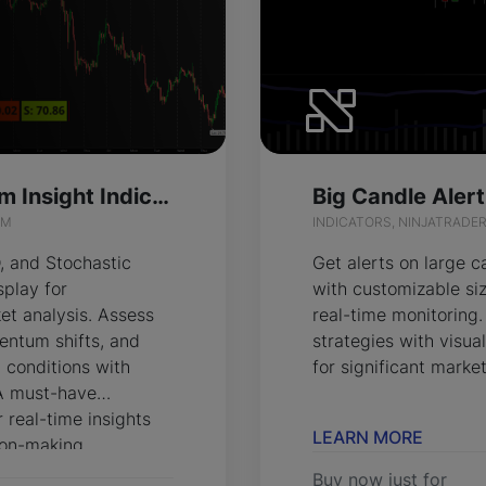
Triple Momentum Insight Indicator for ThinkOrSwim
IM
INDICATORS, NINJATRADE
 and Stochastic
Get alerts on large c
splay for
with customizable si
t analysis. Assess
real-time monitoring.
entum shifts, and
strategies with visua
 conditions with
for significant mark
 A must-have
 real-time insights
LEARN MORE
ion-making.
Buy now just for