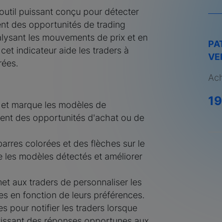
 outil puissant conçu pour détecter
ent des opportunités de trading
alysant les mouvements de prix et en
PA
et indicateur aide les traders à
VE
rées.
Ach
1
e et marque les modèles de
èrent des opportunités d'achat ou de
arres colorées et des flèches sur le
 les modèles détectés et améliorer
t aux traders de personnaliser les
s en fonction de leurs préférences.
s pour notifier les traders lorsque
tissant des réponses opportunes aux