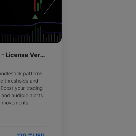
Big Candle Alert - License Version
R
andlestick patterns
ze thresholds and
 Boost your trading
l and audible alerts
et movements.
120
USD
.00