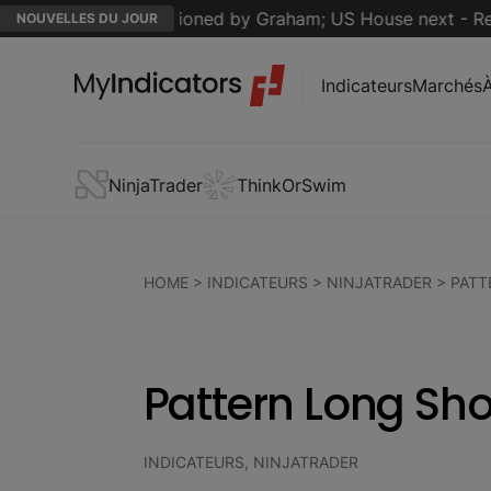
sanctions championed by Graham; US House next - Reuters
NOUVELLES DU JOUR
Indicateurs
Marchés
NinjaTrader
ThinkOrSwim
HOME
>
INDICATEURS
>
NINJATRADER
>
PATT
Pattern Long Sho
INDICATEURS, NINJATRADER