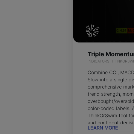
INDICATORS, THINKORSW
Combine CCI, MACD,
Slow into a single di
comprehensive marke
trend strength, mom
overbought/oversold
color-coded labels.
ThinkOrSwim tool for
and confident decis
LEARN MORE