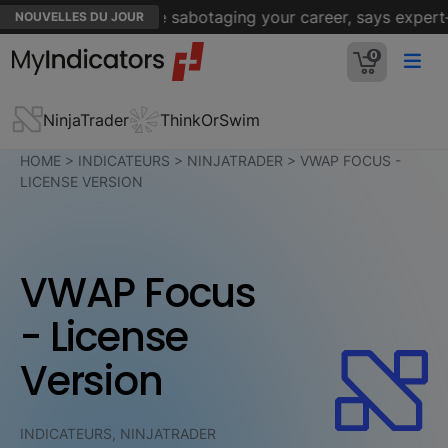
s taught you that are sabotaging your career, says expert—li
NOUVELLES DU JOUR
0
NinjaTrader
ThinkOrSwim
HOME
>
INDICATEURS
>
NINJATRADER
>
VWAP FOCUS -
LICENSE VERSION
VWAP Focus
- License
Version
INDICATEURS, NINJATRADER