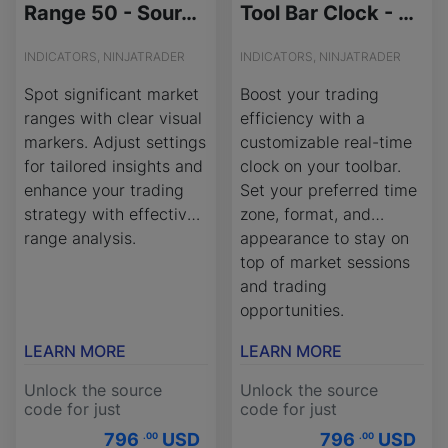
Range 50 - Source Code
Tool Bar Clock - Source Code
INDICATORS, NINJATRADER
INDICATORS, NINJATRADER
Spot significant market
Boost your trading
ranges with clear visual
efficiency with a
markers. Adjust settings
customizable real-time
for tailored insights and
clock on your toolbar.
enhance your trading
Set your preferred time
strategy with effective
zone, format, and
range analysis.
appearance to stay on
top of market sessions
and trading
opportunities.
LEARN MORE
LEARN MORE
Unlock the source
Unlock the source
code for just
code for just
796
USD
796
USD
.00
.00