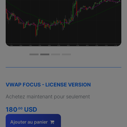
VWAP FOCUS - LICENSE VERSION
Achetez maintenant pour seulement
180
USD
.00
Ajouter au panier