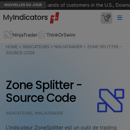
vice down for thousands of customers in the U.S., Downde
NOUVELLES DU JOUR
0
NinjaTrader
ThinkOrSwim
HOME
>
INDICATEURS
>
NINJATRADER
>
ZONE SPLITTER -
SOURCE CODE
Zone Splitter -
Source Code
INDICATEURS, NINJATRADER
L'indicateur ZoneSplitter est un outil de trading