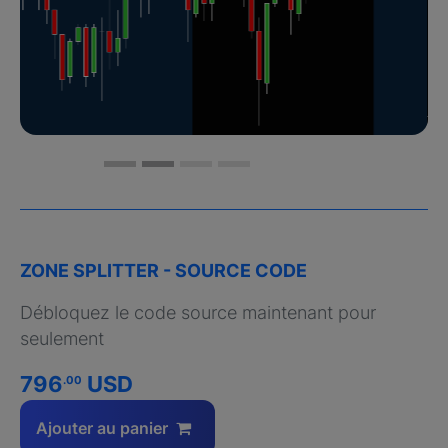
ZONE SPLITTER - SOURCE CODE
Débloquez le code source maintenant pour
seulement
796
USD
.00
Ajouter au panier