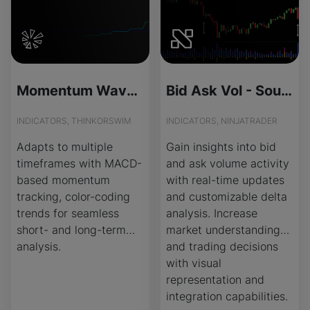
Momentum Wave Multi-Timeframe Indicator for ThinkOrSwim
Bid Ask Vol - Source Code
INDICATORS, THINKORSWIM
INDICATORS, NINJATRADER
Adapts to multiple
Gain insights into bid
timeframes with MACD-
and ask volume activity
based momentum
with real-time updates
tracking, color-coding
and customizable delta
trends for seamless
analysis. Increase
short- and long-term
market understanding
analysis.
and trading decisions
with visual
representation and
integration capabilities.