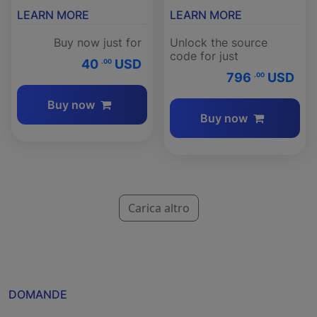
LEARN MORE
LEARN MORE
Buy now just for
Unlock the source
code for just
40
USD
.00
796
USD
.00
Buy now
Buy now
Carica altro
DOMANDE