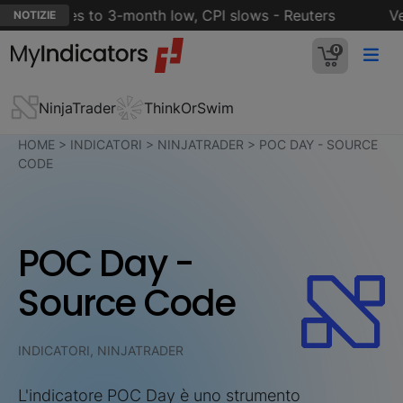
ation eases to 3-month low, CPI slows - Reuters
Veri
NOTIZIE
0
NinjaTrader
ThinkOrSwim
HOME
>
INDICATORI
>
NINJATRADER
>
POC DAY - SOURCE
CODE
POC Day -
Source Code
INDICATORI, NINJATRADER
L'indicatore POC Day è uno strumento