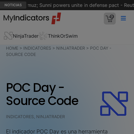
ait of Hormuz; Sunni powers unite in defense pact - Reuter
NOTICIAS
0
NinjaTrader
ThinkOrSwim
HOME
>
INDICATORES
>
NINJATRADER
>
POC DAY -
SOURCE CODE
POC Day -
Source Code
INDICATORES, NINJATRADER
El indicador POC Day es una herramienta