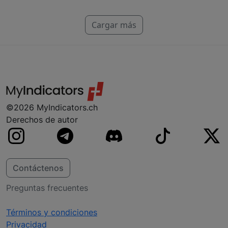
eso cada indicador tiene un precio particular.
Hacemos indicadores para NinjaTrader, MT4,
Cargar más
MT5 y TradeStation. Si no encuentras tu
plataforma, no te preocupes, probablemente
ya estamos trabajando en ella.
©2026 MyIndicators.ch
Derechos de autor
Contáctenos
Preguntas frecuentes
Términos y condiciones
Privacidad