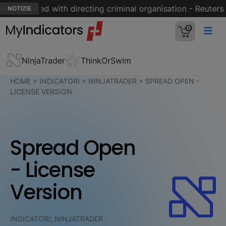
n charged with directing criminal organisation - Reuters
NOTIZIE
0
NinjaTrader
ThinkOrSwim
HOME
>
INDICATORI
>
NINJATRADER
>
SPREAD OPEN -
LICENSE VERSION
Spread Open
- License
Version
INDICATORI, NINJATRADER