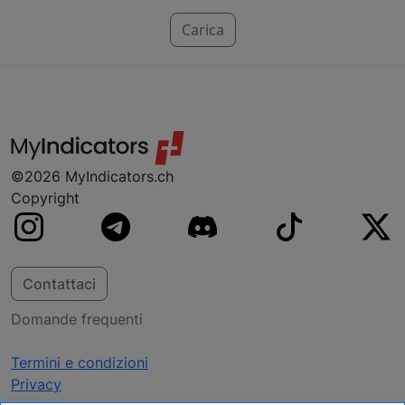
tempo, per questo ogni indicatore ha un
prezzo specifico. Realizziamo indicatori per
Carica
NinjaTrader, MT4, MT5 e TradeStation. Se non
trovi la tua piattaforma, non preoccuparti,
probabilmente ci stiamo già lavorando.
©2026 MyIndicators.ch
Copyright
Contattaci
Domande frequenti
Termini e condizioni
Privacy